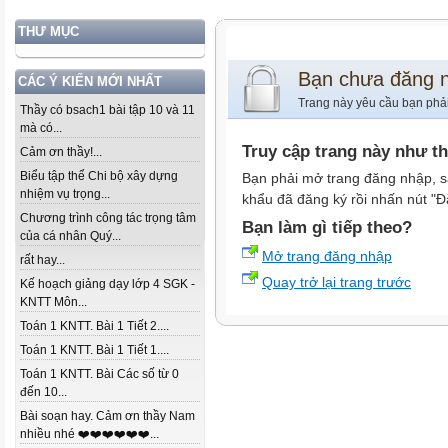
THƯ MỤC
Bạn chưa đăng 
CÁC Ý KIẾN MỚI NHẤT
Trang này yêu cầu bạn phả
Thầy có bsach1 bài tập 10 và 11
mà có...
Truy cập trang này như t
Cảm ơn thầy!...
Biểu tập thể Chi bộ xây dựng
Bạn phải mở trang đăng nhập, s
nhiệm vụ trọng...
khẩu đã đăng ký rồi nhấn nút "Đ
Chương trình công tác trọng tâm
Bạn làm gì tiếp theo?
của cá nhân Quý...
Mở trang đăng nhập
rất hay...
Quay trở lại trang trước
Kế hoạch giảng dạy lớp 4 SGK -
KNTT Môn...
Toán 1 KNTT. Bài 1 Tiết 2....
Toán 1 KNTT. Bài 1 Tiết 1....
Toán 1 KNTT. Bài Các số từ 0
đến 10...
Bài soạn hay. Cảm ơn thầy Nam
nhiều nhé ❤️❤️❤️❤️❤️❤️...