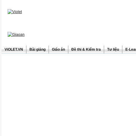
ViOLET.VN
Bài giảng
Giáo án
Đề thi & Kiểm tra
Tư liệu
E-Lea