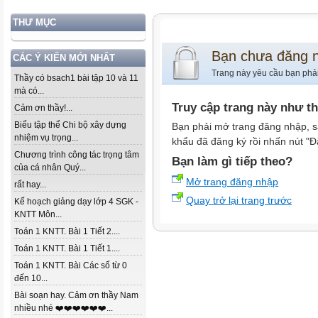
THƯ MỤC
Bạn chưa đăng 
CÁC Ý KIẾN MỚI NHẤT
Trang này yêu cầu bạn phả
Thầy có bsach1 bài tập 10 và 11
mà có...
Truy cập trang này như t
Cảm ơn thầy!...
Biểu tập thể Chi bộ xây dựng
Bạn phải mở trang đăng nhập, s
nhiệm vụ trọng...
khẩu đã đăng ký rồi nhấn nút "Đ
Chương trình công tác trọng tâm
Bạn làm gì tiếp theo?
của cá nhân Quý...
Mở trang đăng nhập
rất hay...
Quay trở lại trang trước
Kế hoạch giảng dạy lớp 4 SGK -
KNTT Môn...
Toán 1 KNTT. Bài 1 Tiết 2....
Toán 1 KNTT. Bài 1 Tiết 1....
Toán 1 KNTT. Bài Các số từ 0
đến 10...
Bài soạn hay. Cảm ơn thầy Nam
nhiều nhé ❤️❤️❤️❤️❤️❤️...