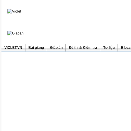
ViOLET.VN
Bài giảng
Giáo án
Đề thi & Kiểm tra
Tư liệu
E-Lea