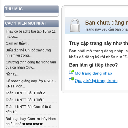
THƯ MỤC
Bạn chưa đăng 
CÁC Ý KIẾN MỚI NHẤT
Trang này yêu cầu bạn phả
Thầy có bsach1 bài tập 10 và 11
mà có...
Truy cập trang này như t
Cảm ơn thầy!...
Biểu tập thể Chi bộ xây dựng
Bạn phải mở trang đăng nhập, s
nhiệm vụ trọng...
khẩu đã đăng ký rồi nhấn nút "Đ
Chương trình công tác trọng tâm
Bạn làm gì tiếp theo?
của cá nhân Quý...
Mở trang đăng nhập
rất hay...
Quay trở lại trang trước
Kế hoạch giảng dạy lớp 4 SGK -
KNTT Môn...
Toán 1 KNTT. Bài 1 Tiết 2....
Toán 1 KNTT. Bài 1 Tiết 1....
Toán 1 KNTT. Bài Các số từ 0
đến 10...
Bài soạn hay. Cảm ơn thầy Nam
nhiều nhé ❤️❤️❤️❤️❤️❤️...