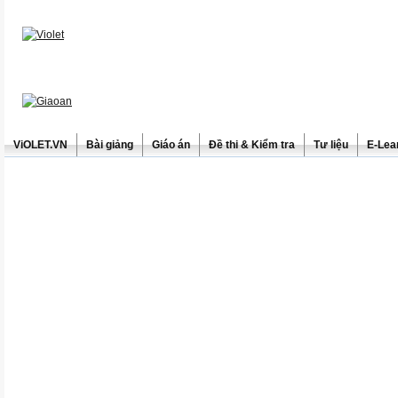
ViOLET.VN
Bài giảng
Giáo án
Đề thi & Kiểm tra
Tư liệu
E-Lea