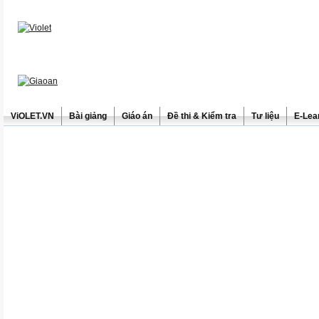
ViOLET.VN
Bài giảng
Giáo án
Đề thi & Kiểm tra
Tư liệu
E-Lea