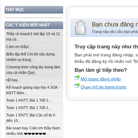
THƯ MỤC
Bạn chưa đăng 
CÁC Ý KIẾN MỚI NHẤT
Trang này yêu cầu bạn phả
Thầy có bsach1 bài tập 10 và 11
mà có...
Truy cập trang này như t
Cảm ơn thầy!...
Biểu tập thể Chi bộ xây dựng
Bạn phải mở trang đăng nhập, s
nhiệm vụ trọng...
khẩu đã đăng ký rồi nhấn nút "Đ
Chương trình công tác trọng tâm
Bạn làm gì tiếp theo?
của cá nhân Quý...
Mở trang đăng nhập
rất hay...
Quay trở lại trang trước
Kế hoạch giảng dạy lớp 4 SGK -
KNTT Môn...
Toán 1 KNTT. Bài 1 Tiết 2....
Toán 1 KNTT. Bài 1 Tiết 1....
Toán 1 KNTT. Bài Các số từ 0
đến 10...
Bài soạn hay. Cảm ơn thầy Nam
nhiều nhé ❤️❤️❤️❤️❤️❤️...