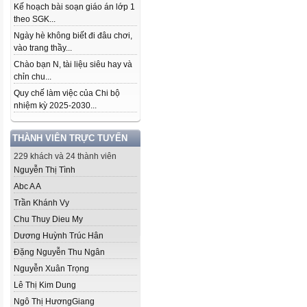
Kế hoạch bài soạn giáo án lớp 1
theo SGK...
Ngày hè không biết đi đâu chơi,
vào trang thầy...
Chào bạn N, tài liệu siêu hay và
chỉn chu...
Quy chế làm việc của Chi bộ
nhiệm kỳ 2025-2030...
THÀNH VIÊN TRỰC TUYẾN
229 khách và 24 thành viên
Nguyễn Thị Tình
Abc A A
Trần Khánh Vy
Chu Thuy Dieu My
Dương Huỳnh Trúc Hân
Đặng Nguyễn Thu Ngân
Nguyễn Xuân Trọng
Lê Thị Kim Dung
Ngô Thị HươngGiang