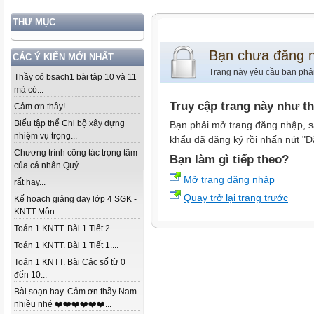
THƯ MỤC
Bạn chưa đăng 
CÁC Ý KIẾN MỚI NHẤT
Trang này yêu cầu bạn phả
Thầy có bsach1 bài tập 10 và 11
mà có...
Truy cập trang này như t
Cảm ơn thầy!...
Biểu tập thể Chi bộ xây dựng
Bạn phải mở trang đăng nhập, s
nhiệm vụ trọng...
khẩu đã đăng ký rồi nhấn nút "Đ
Chương trình công tác trọng tâm
Bạn làm gì tiếp theo?
của cá nhân Quý...
Mở trang đăng nhập
rất hay...
Quay trở lại trang trước
Kế hoạch giảng dạy lớp 4 SGK -
KNTT Môn...
Toán 1 KNTT. Bài 1 Tiết 2....
Toán 1 KNTT. Bài 1 Tiết 1....
Toán 1 KNTT. Bài Các số từ 0
đến 10...
Bài soạn hay. Cảm ơn thầy Nam
nhiều nhé ❤️❤️❤️❤️❤️❤️...