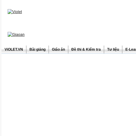
ViOLET.VN
Bài giảng
Giáo án
Đề thi & Kiểm tra
Tư liệu
E-Lea