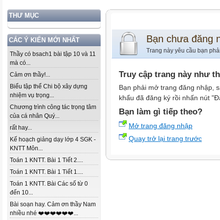
THƯ MỤC
Bạn chưa đăng 
CÁC Ý KIẾN MỚI NHẤT
Trang này yêu cầu bạn phả
Thầy có bsach1 bài tập 10 và 11
mà có...
Truy cập trang này như t
Cảm ơn thầy!...
Biểu tập thể Chi bộ xây dựng
Bạn phải mở trang đăng nhập, s
nhiệm vụ trọng...
khẩu đã đăng ký rồi nhấn nút "Đ
Chương trình công tác trọng tâm
Bạn làm gì tiếp theo?
của cá nhân Quý...
Mở trang đăng nhập
rất hay...
Quay trở lại trang trước
Kế hoạch giảng dạy lớp 4 SGK -
KNTT Môn...
Toán 1 KNTT. Bài 1 Tiết 2....
Toán 1 KNTT. Bài 1 Tiết 1....
Toán 1 KNTT. Bài Các số từ 0
đến 10...
Bài soạn hay. Cảm ơn thầy Nam
nhiều nhé ❤️❤️❤️❤️❤️❤️...