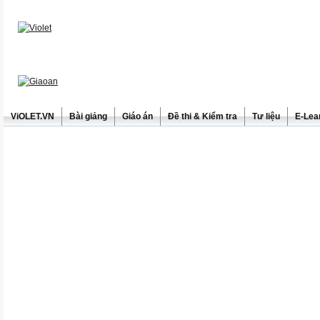
ViOLET.VN
Bài giảng
Giáo án
Đề thi & Kiểm tra
Tư liệu
E-Lea