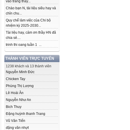
vào trang thầy...
Chào bạn N, tài liệu siêu hay và
chỉn chu...
Quy chế làm việc của Chi bộ
nhiệm kỳ 2025-2030...
Tài liệu hay, cảm ơn thầy HN đã
chia sẻ....
trinh thi oang tuần 1 ...
THÀNH VIÊN TRỰC TUYẾN
1238 khách và 13 thành viên
Nguyễn Minh Đức
Chicken Tay
Phùng Thị Lượng
Lê Hoài Ân
Nguyễn Như An
Bich Thuy
Đặng huỳnh thanh Trang
Vũ Văn Tiến
đặng văn nhựt