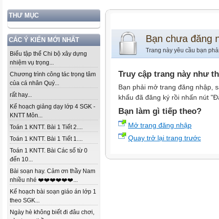
THƯ MỤC
Bạn chưa đăng 
CÁC Ý KIẾN MỚI NHẤT
Trang này yêu cầu bạn phả
Biểu tập thể Chi bộ xây dựng
nhiệm vụ trọng...
Truy cập trang này như t
Chương trình công tác trọng tâm
của cá nhân Quý...
Bạn phải mở trang đăng nhập, s
rất hay...
khẩu đã đăng ký rồi nhấn nút "Đ
Kế hoạch giảng dạy lớp 4 SGK -
Bạn làm gì tiếp theo?
KNTT Môn...
Mở trang đăng nhập
Toán 1 KNTT. Bài 1 Tiết 2....
Quay trở lại trang trước
Toán 1 KNTT. Bài 1 Tiết 1....
Toán 1 KNTT. Bài Các số từ 0
đến 10...
Bài soạn hay. Cảm ơn thầy Nam
nhiều nhé ❤️❤️❤️❤️❤️❤️...
Kế hoạch bài soạn giáo án lớp 1
theo SGK...
Ngày hè không biết đi đâu chơi,