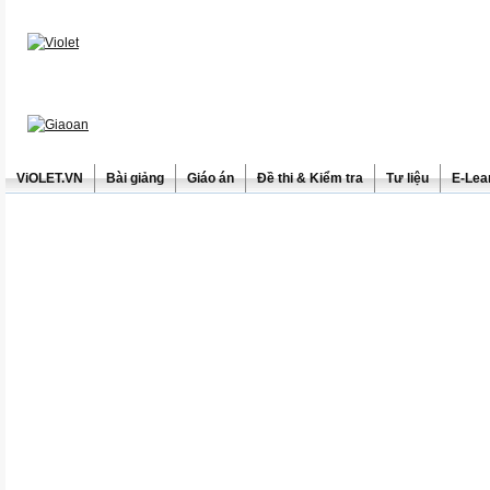
ViOLET.VN
Bài giảng
Giáo án
Đề thi & Kiểm tra
Tư liệu
E-Lea