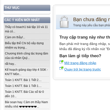
THƯ MỤC
Bạn chưa đăng 
CÁC Ý KIẾN MỚI NHẤT
Trang này yêu cầu bạn phả
Thầy có bsach1 bài tập 10 và 11
mà có...
Truy cập trang này như t
Cảm ơn thầy!...
Biểu tập thể Chi bộ xây dựng
Bạn phải mở trang đăng nhập, s
nhiệm vụ trọng...
khẩu đã đăng ký rồi nhấn nút "Đ
Chương trình công tác trọng tâm
Bạn làm gì tiếp theo?
của cá nhân Quý...
Mở trang đăng nhập
rất hay...
Quay trở lại trang trước
Kế hoạch giảng dạy lớp 4 SGK -
KNTT Môn...
Toán 1 KNTT. Bài 1 Tiết 2....
Toán 1 KNTT. Bài 1 Tiết 1....
Toán 1 KNTT. Bài Các số từ 0
đến 10...
Bài soạn hay. Cảm ơn thầy Nam
nhiều nhé ❤️❤️❤️❤️❤️❤️...