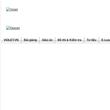
ViOLET.VN
Bài giảng
Giáo án
Đề thi & Kiểm tra
Tư liệu
E-Lea