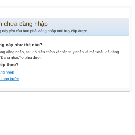
n chưa đăng nhập
g này yêu cầu bạn phải đăng nhập mới truy cập được.
ang này như thế nào?
ang đăng nhập, sau đó điền chính xác tên truy nhập và mật khẩu đã đăng
 "Đăng nhập" ở phía dưới.
iếp theo?
ăng nhập
 trang trước