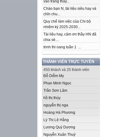
vào trang thầy...
Chào bạn N, tài liệu siêu hay và
chỉn chu...
Quy chế làm việc của Chi bộ
nhiệm kỳ 2025-2030...
Tài liệu hay, cảm ơn thầy HN đã
chia sẻ....
trinh thi oang tuần 1 ...
THÀNH VIÊN TRỰC TUYẾN
450 khách và 25 thành viên
Đỗ Diễm My
Phan Minh Ngọc
Trần Sơn Lâm
hồ thị thúy
nguyễn thị nga
Hoàng Hà Phương
Lý Thị Lệ Hằng
Lương Quý Dương
Nguyễn Xuân Thuỷ