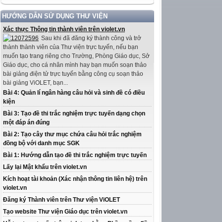
HƯỚNG DẪN SỬ DỤNG THƯ VIỆN
Xác thực Thông tin thành viên trên violet.vn
Sau khi đã đăng ký thành công và trở
thành thành viên của Thư viện trực tuyến, nếu bạn
muốn tạo trang riêng cho Trường, Phòng Giáo dục, Sở
Giáo dục, cho cá nhân mình hay bạn muốn soạn thảo
bài giảng điện tử trực tuyến bằng công cụ soạn thảo
bài giảng ViOLET, bạn...
Bài 4: Quản lí ngân hàng câu hỏi và sinh đề có điều
kiện
Bài 3: Tạo đề thi trắc nghiệm trực tuyến dạng chọn
một đáp án đúng
Bài 2: Tạo cây thư mục chứa câu hỏi trắc nghiệm
đồng bộ với danh mục SGK
Bài 1: Hướng dẫn tạo đề thi trắc nghiệm trực tuyến
Lấy lại Mật khẩu trên violet.vn
Kích hoạt tài khoản (Xác nhận thông tin liên hệ) trên
violet.vn
Đăng ký Thành viên trên Thư viện ViOLET
Tạo website Thư viện Giáo dục trên violet.vn