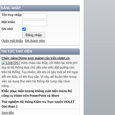
ĐĂNG NHẬP
Tên truy nhập
Mật khẩu
Ghi nhớ
Quên mật khẩu
ĐK thành viên
TIN TỨC THƯ VIỆN
Chức năng Dừng xem quảng cáo trên violet.vn
Kính chào các thầy, cô! Hiện tại, kinh phí
duy trì hệ thống dựa chủ yếu vào việc đặt quảng cáo
trên hệ thống. Tuy nhiên, đôi khi có gây một số trở ngại
đối với thầy, cô khi truy cập. Vì vậy, để thuận tiện trong
việc sử dụng thư viện hệ thống đã cung cấp chức
năng...
Khắc phục hiện tượng không xuất hiện menu Bộ
công cụ Violet trên PowerPoint và Word
Thử nghiệm Hệ thống Kiểm tra Trực tuyến ViOLET
Giai đoạn 1
Xem tiếp