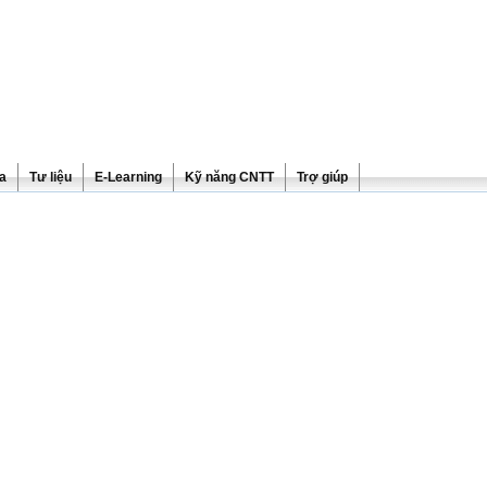
ra
Tư liệu
E-Learning
Kỹ năng CNTT
Trợ giúp