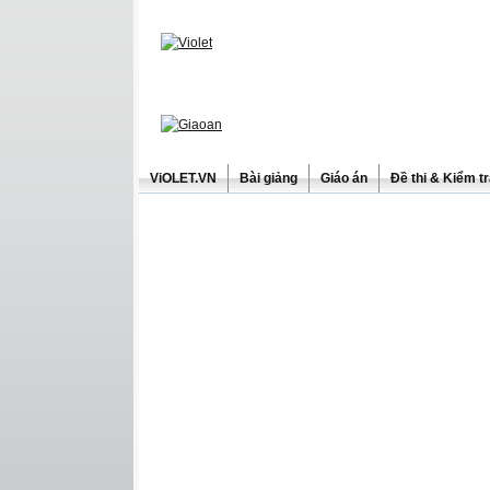
ViOLET.VN
Bài giảng
Giáo án
Đề thi & Kiểm t