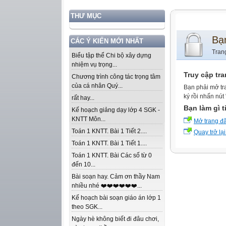
THƯ MỤC
Bạ
CÁC Ý KIẾN MỚI NHẤT
Tran
Biểu tập thể Chi bộ xây dựng
nhiệm vụ trọng...
Truy cập tr
Chương trình công tác trọng tâm
của cá nhân Quý...
Bạn phải mở tr
ký rồi nhấn nút
rất hay...
Bạn làm gì t
Kế hoạch giảng dạy lớp 4 SGK -
KNTT Môn...
Mở trang đ
Toán 1 KNTT. Bài 1 Tiết 2....
Quay trở lại
Toán 1 KNTT. Bài 1 Tiết 1....
Toán 1 KNTT. Bài Các số từ 0
đến 10...
Bài soạn hay. Cảm ơn thầy Nam
nhiều nhé ❤️❤️❤️❤️❤️❤️...
Kế hoạch bài soạn giáo án lớp 1
theo SGK...
Ngày hè không biết đi đâu chơi,