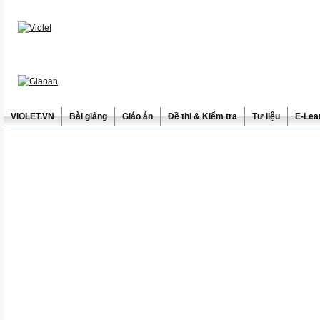
ViOLET.VN
Bài giảng
Giáo án
Đề thi & Kiểm tra
Tư liệu
E-Lea