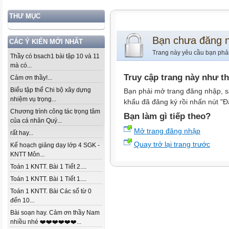
THƯ MỤC
Bạn chưa đăng 
CÁC Ý KIẾN MỚI NHẤT
Trang này yêu cầu bạn phả
Thầy có bsach1 bài tập 10 và 11
mà có...
Truy cập trang này như t
Cảm ơn thầy!...
Biểu tập thể Chi bộ xây dựng
Bạn phải mở trang đăng nhập, s
nhiệm vụ trọng...
khẩu đã đăng ký rồi nhấn nút "Đ
Chương trình công tác trọng tâm
Bạn làm gì tiếp theo?
của cá nhân Quý...
Mở trang đăng nhập
rất hay...
Quay trở lại trang trước
Kế hoạch giảng dạy lớp 4 SGK -
KNTT Môn...
Toán 1 KNTT. Bài 1 Tiết 2....
Toán 1 KNTT. Bài 1 Tiết 1....
Toán 1 KNTT. Bài Các số từ 0
đến 10...
Bài soạn hay. Cảm ơn thầy Nam
nhiều nhé ❤️❤️❤️❤️❤️❤️...