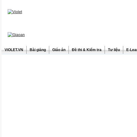
ViOLET.VN
Bài giảng
Giáo án
Đề thi & Kiểm tra
Tư liệu
E-Lea