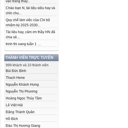
vào trang thầy...
Chào bạn N, tài liệu siêu hay và
chỉn chu...
Quy chế làm việc của Chi bộ
nhiệm kỳ 2025-2030...
Tài liệu hay, cảm ơn thầy HN đã
chia sẻ....
trinh thi oang tuần 1 ...
THÀNH VIÊN TRỰC TUYẾN
999 khách và 10 thành viên
Bùi Đức Bình
Thach Hene
Nguyễn Khánh Hưng
Nguyễn Thị Phương
Hoàng Ngọc Thùy Tâm
Lê Việt Hải
Đặng Thành Quân
Hồ Bích
Đào Thị Hương Giang