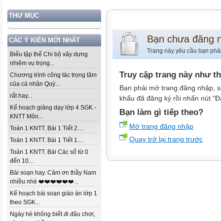
THƯ MỤC
Bạn chưa đăng 
CÁC Ý KIẾN MỚI NHẤT
Trang này yêu cầu bạn phả
Biểu tập thể Chi bộ xây dựng
nhiệm vụ trọng...
Truy cập trang này như t
Chương trình công tác trọng tâm
của cá nhân Quý...
Bạn phải mở trang đăng nhập, s
rất hay...
khẩu đã đăng ký rồi nhấn nút "Đ
Kế hoạch giảng dạy lớp 4 SGK -
Bạn làm gì tiếp theo?
KNTT Môn...
Mở trang đăng nhập
Toán 1 KNTT. Bài 1 Tiết 2....
Quay trở lại trang trước
Toán 1 KNTT. Bài 1 Tiết 1....
Toán 1 KNTT. Bài Các số từ 0
đến 10...
Bài soạn hay. Cảm ơn thầy Nam
nhiều nhé ❤️❤️❤️❤️❤️❤️...
Kế hoạch bài soạn giáo án lớp 1
theo SGK...
Ngày hè không biết đi đâu chơi,