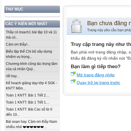
THƯ MỤC
Bạn chưa đăng 
CÁC Ý KIẾN MỚI NHẤT
Trang này yêu cầu bạn phả
Thầy có bsach1 bài tập 10 và 11
mà có...
Truy cập trang này như t
Cảm ơn thầy!...
Biểu tập thể Chi bộ xây dựng
Bạn phải mở trang đăng nhập, s
nhiệm vụ trọng...
khẩu đã đăng ký rồi nhấn nút "Đ
Chương trình công tác trọng tâm
Bạn làm gì tiếp theo?
của cá nhân Quý...
Mở trang đăng nhập
rất hay...
Quay trở lại trang trước
Kế hoạch giảng dạy lớp 4 SGK -
KNTT Môn...
Toán 1 KNTT. Bài 1 Tiết 2....
Toán 1 KNTT. Bài 1 Tiết 1....
Toán 1 KNTT. Bài Các số từ 0
đến 10...
Bài soạn hay. Cảm ơn thầy Nam
nhiều nhé ❤️❤️❤️❤️❤️❤️...