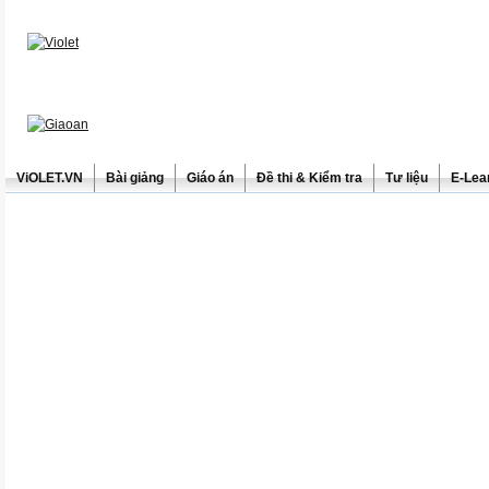
ViOLET.VN
Bài giảng
Giáo án
Đề thi & Kiểm tra
Tư liệu
E-Lea