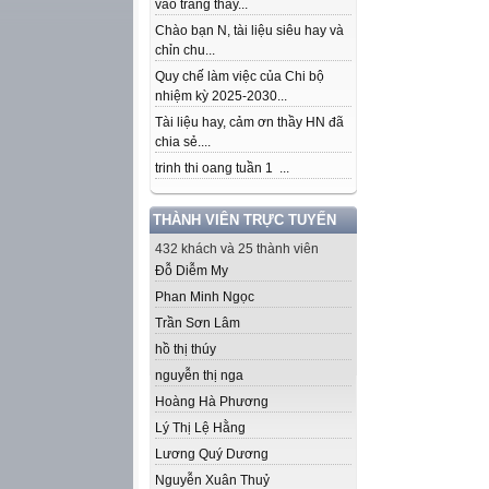
vào trang thầy...
Chào bạn N, tài liệu siêu hay và
chỉn chu...
Quy chế làm việc của Chi bộ
nhiệm kỳ 2025-2030...
Tài liệu hay, cảm ơn thầy HN đã
chia sẻ....
trinh thi oang tuần 1 ...
THÀNH VIÊN TRỰC TUYẾN
432 khách và 25 thành viên
Đỗ Diễm My
Phan Minh Ngọc
Trần Sơn Lâm
hồ thị thúy
nguyễn thị nga
Hoàng Hà Phương
Lý Thị Lệ Hằng
Lương Quý Dương
Nguyễn Xuân Thuỷ