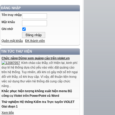
ĐĂNG NHẬP
Tên truy nhập
Mật khẩu
Ghi nhớ
Quên mật khẩu
ĐK thành viên
TIN TỨC THƯ VIỆN
Chức năng Dừng xem quảng cáo trên violet.vn
Kính chào các thầy, cô! Hiện tại, kinh phí
duy trì hệ thống dựa chủ yếu vào việc đặt quảng cáo
trên hệ thống. Tuy nhiên, đôi khi có gây một số trở ngại
đối với thầy, cô khi truy cập. Vì vậy, để thuận tiện trong
việc sử dụng thư viện hệ thống đã cung cấp chức
năng...
Khắc phục hiện tượng không xuất hiện menu Bộ
công cụ Violet trên PowerPoint và Word
Thử nghiệm Hệ thống Kiểm tra Trực tuyến ViOLET
Giai đoạn 1
Xem tiếp