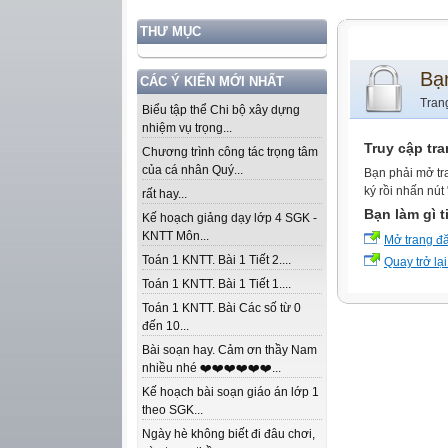
THƯ MỤC
Bạ
CÁC Ý KIẾN MỚI NHẤT
Tran
Biểu tập thể Chi bộ xây dựng
nhiệm vụ trọng...
Truy cập tr
Chương trình công tác trọng tâm
của cá nhân Quý...
Bạn phải mở tr
ký rồi nhấn nút
rất hay...
Bạn làm gì t
Kế hoạch giảng dạy lớp 4 SGK -
KNTT Môn...
Mở trang đ
Toán 1 KNTT. Bài 1 Tiết 2....
Quay trở lại
Toán 1 KNTT. Bài 1 Tiết 1....
Toán 1 KNTT. Bài Các số từ 0
đến 10...
Bài soạn hay. Cảm ơn thầy Nam
nhiều nhé ❤️❤️❤️❤️❤️❤️...
Kế hoạch bài soạn giáo án lớp 1
theo SGK...
Ngày hè không biết đi đâu chơi,