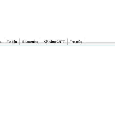
ra
Tư liệu
E-Learning
Kỹ năng CNTT
Trợ giúp