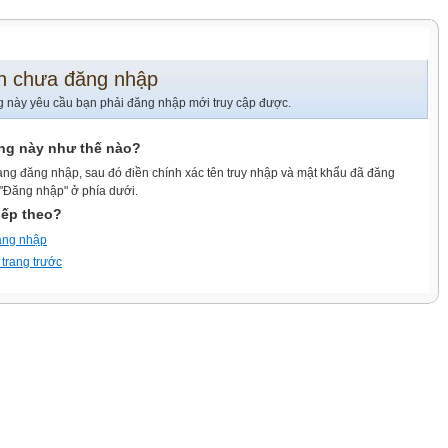
n chưa đăng nhập
g này yêu cầu bạn phải đăng nhập mới truy cập được.
ang này như thế nào?
ang đăng nhập, sau đó điền chính xác tên truy nhập và mật khẩu đã đăng
 "Đăng nhập" ở phía dưới.
iếp theo?
ăng nhập
 trang trước