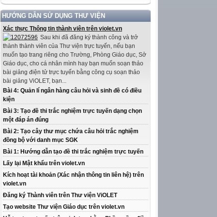
HƯỚNG DẪN SỬ DỤNG THƯ VIỆN
Xác thực Thông tin thành viên trên violet.vn
Sau khi đã đăng ký thành công và trở
thành thành viên của Thư viện trực tuyến, nếu bạn
muốn tạo trang riêng cho Trường, Phòng Giáo dục, Sở
Giáo dục, cho cá nhân mình hay bạn muốn soạn thảo
bài giảng điện tử trực tuyến bằng công cụ soạn thảo
bài giảng ViOLET, bạn...
Bài 4: Quản lí ngân hàng câu hỏi và sinh đề có điều
kiện
Bài 3: Tạo đề thi trắc nghiệm trực tuyến dạng chọn
một đáp án đúng
Bài 2: Tạo cây thư mục chứa câu hỏi trắc nghiệm
đồng bộ với danh mục SGK
Bài 1: Hướng dẫn tạo đề thi trắc nghiệm trực tuyến
Lấy lại Mật khẩu trên violet.vn
Kích hoạt tài khoản (Xác nhận thông tin liên hệ) trên
violet.vn
Đăng ký Thành viên trên Thư viện ViOLET
Tạo website Thư viện Giáo dục trên violet.vn