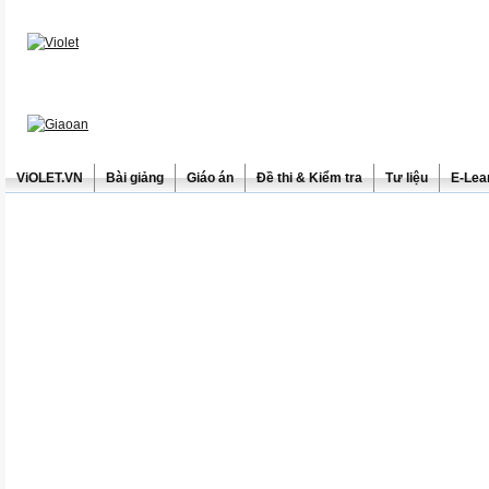
ViOLET.VN
Bài giảng
Giáo án
Đề thi & Kiểm tra
Tư liệu
E-Lea