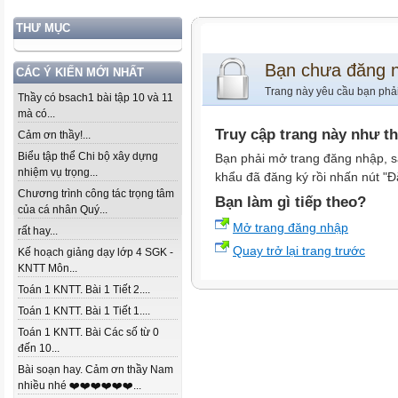
THƯ MỤC
Bạn chưa đăng 
CÁC Ý KIẾN MỚI NHẤT
Trang này yêu cầu bạn phả
Thầy có bsach1 bài tập 10 và 11
mà có...
Truy cập trang này như t
Cảm ơn thầy!...
Biểu tập thể Chi bộ xây dựng
Bạn phải mở trang đăng nhập, s
nhiệm vụ trọng...
khẩu đã đăng ký rồi nhấn nút "Đ
Chương trình công tác trọng tâm
Bạn làm gì tiếp theo?
của cá nhân Quý...
Mở trang đăng nhập
rất hay...
Quay trở lại trang trước
Kế hoạch giảng dạy lớp 4 SGK -
KNTT Môn...
Toán 1 KNTT. Bài 1 Tiết 2....
Toán 1 KNTT. Bài 1 Tiết 1....
Toán 1 KNTT. Bài Các số từ 0
đến 10...
Bài soạn hay. Cảm ơn thầy Nam
nhiều nhé ❤️❤️❤️❤️❤️❤️...