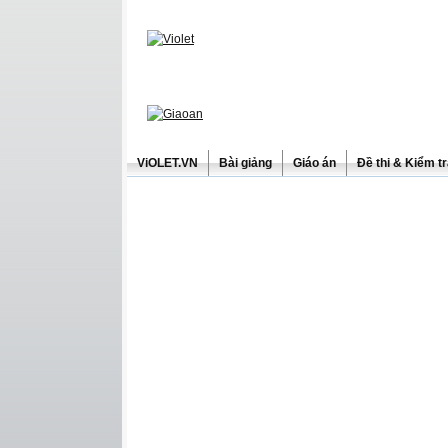
ViOLET.VN
Bài giảng
Giáo án
Đề thi & Kiểm t