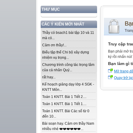
THƯ MỤC
Bạ
CÁC Ý KIẾN MỚI NHẤT
Tran
Thầy có bsach1 bài tập 10 và 11
mà có...
Truy cập tr
Cảm ơn thầy!...
Bạn phải mở tr
Biểu tập thể Chi bộ xây dựng
ký rồi nhấn nút
nhiệm vụ trọng...
Bạn làm gì t
Chương trình công tác trọng tâm
của cá nhân Quý...
Mở trang đ
rất hay...
Quay trở lại
Kế hoạch giảng dạy lớp 4 SGK -
KNTT Môn...
Toán 1 KNTT. Bài 1 Tiết 2....
Toán 1 KNTT. Bài 1 Tiết 1....
Toán 1 KNTT. Bài Các số từ 0
đến 10...
Bài soạn hay. Cảm ơn thầy Nam
nhiều nhé ❤️❤️❤️❤️❤️❤️...