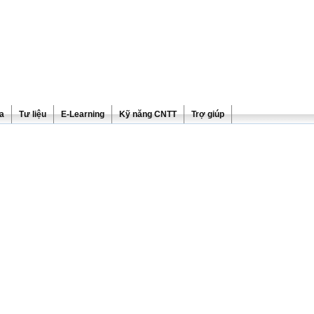
ra
Tư liệu
E-Learning
Kỹ năng CNTT
Trợ giúp