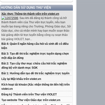
HƯỚNG DẪN SỬ DỤNG THƯ VIỆN
Xác thực Thông tin thành viên trên violet.vn
Sau khi đã đăng ký thành công và trở
thành thành viên của Thư viện trực tuyến, nếu bạn
muốn tạo trang riêng cho Trường, Phòng Giáo dục, Sở
Giáo dục, cho cá nhân mình hay bạn muốn soạn thảo
bài giảng điện tử trực tuyến bằng công cụ soạn thảo
bài giảng ViOLET, bạn...
Bài 4: Quản lí ngân hàng câu hỏi và sinh đề có điều
kiện
Bài 3: Tạo đề thi trắc nghiệm trực tuyến dạng chọn
một đáp án đúng
Bài 2: Tạo cây thư mục chứa câu hỏi trắc nghiệm
đồng bộ với danh mục SGK
Bài 1: Hướng dẫn tạo đề thi trắc nghiệm trực tuyến
Lấy lại Mật khẩu trên violet.vn
Kích hoạt tài khoản (Xác nhận thông tin liên hệ) trên
violet.vn
Đăng ký Thành viên trên Thư viện ViOLET
Tạo website Thư viện Giáo dục trên violet.vn