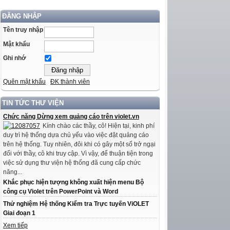
ĐĂNG NHẬP
Tên truy nhập
Mật khẩu
Ghi nhớ
Quên mật khẩu
ĐK thành viên
TIN TỨC THƯ VIỆN
Chức năng Dừng xem quảng cáo trên violet.vn
Kính chào các thầy, cô! Hiện tại, kinh phí
duy trì hệ thống dựa chủ yếu vào việc đặt quảng cáo
trên hệ thống. Tuy nhiên, đôi khi có gây một số trở ngại
đối với thầy, cô khi truy cập. Vì vậy, để thuận tiện trong
việc sử dụng thư viện hệ thống đã cung cấp chức
năng...
Khắc phục hiện tượng không xuất hiện menu Bộ
công cụ Violet trên PowerPoint và Word
Thử nghiệm Hệ thống Kiểm tra Trực tuyến ViOLET
Giai đoạn 1
Xem tiếp