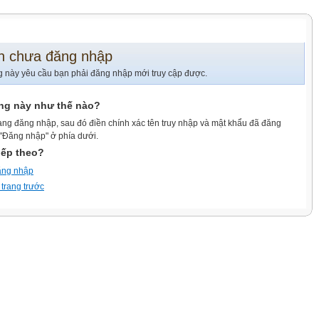
n chưa đăng nhập
g này yêu cầu bạn phải đăng nhập mới truy cập được.
ang này như thế nào?
ang đăng nhập, sau đó điền chính xác tên truy nhập và mật khẩu đã đăng
 "Đăng nhập" ở phía dưới.
iếp theo?
ăng nhập
 trang trước