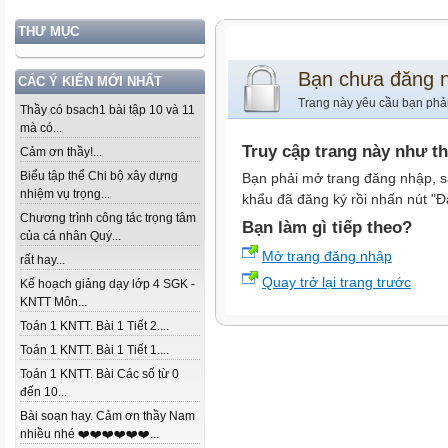
THƯ MỤC
Bạn chưa đăng 
CÁC Ý KIẾN MỚI NHẤT
Trang này yêu cầu bạn phả
Thầy có bsach1 bài tập 10 và 11
mà có...
Truy cập trang này như t
Cảm ơn thầy!...
Biểu tập thể Chi bộ xây dựng
Bạn phải mở trang đăng nhập, s
nhiệm vụ trọng...
khẩu đã đăng ký rồi nhấn nút "Đ
Chương trình công tác trọng tâm
Bạn làm gì tiếp theo?
của cá nhân Quý...
Mở trang đăng nhập
rất hay...
Quay trở lại trang trước
Kế hoạch giảng dạy lớp 4 SGK -
KNTT Môn...
Toán 1 KNTT. Bài 1 Tiết 2....
Toán 1 KNTT. Bài 1 Tiết 1....
Toán 1 KNTT. Bài Các số từ 0
đến 10...
Bài soạn hay. Cảm ơn thầy Nam
nhiều nhé ❤️❤️❤️❤️❤️❤️...