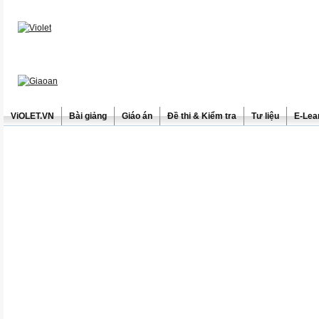
ViOLET.VN
Bài giảng
Giáo án
Đề thi & Kiểm tra
Tư liệu
E-Lea