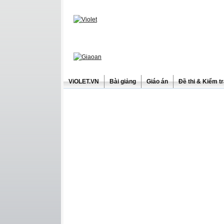
ViOLET.VN
Bài giảng
Giáo án
Đề thi & Kiểm t