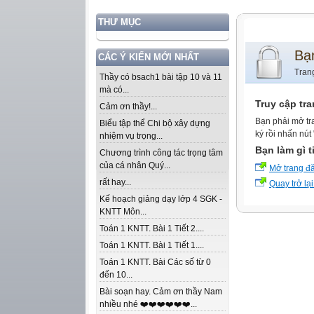
THƯ MỤC
Bạ
CÁC Ý KIẾN MỚI NHẤT
Tran
Thầy có bsach1 bài tập 10 và 11
mà có...
Truy cập tr
Cảm ơn thầy!...
Bạn phải mở tr
Biểu tập thể Chi bộ xây dựng
ký rồi nhấn nút
nhiệm vụ trọng...
Bạn làm gì t
Chương trình công tác trọng tâm
của cá nhân Quý...
Mở trang đ
rất hay...
Quay trở lại
Kế hoạch giảng dạy lớp 4 SGK -
KNTT Môn...
Toán 1 KNTT. Bài 1 Tiết 2....
Toán 1 KNTT. Bài 1 Tiết 1....
Toán 1 KNTT. Bài Các số từ 0
đến 10...
Bài soạn hay. Cảm ơn thầy Nam
nhiều nhé ❤️❤️❤️❤️❤️❤️...