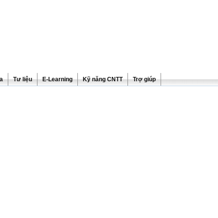
ra
Tư liệu
E-Learning
Kỹ năng CNTT
Trợ giúp