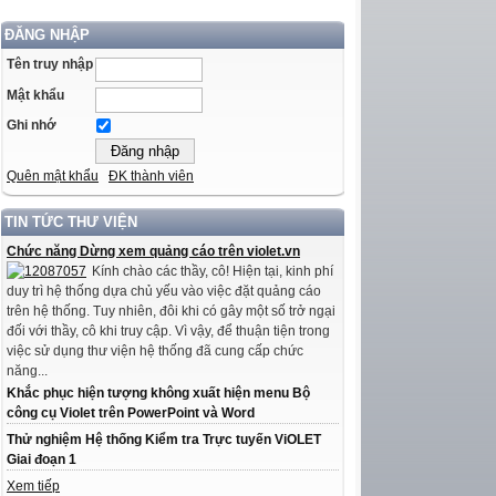
ĐĂNG NHẬP
Tên truy nhập
Mật khẩu
Ghi nhớ
Quên mật khẩu
ĐK thành viên
TIN TỨC THƯ VIỆN
Chức năng Dừng xem quảng cáo trên violet.vn
Kính chào các thầy, cô! Hiện tại, kinh phí
duy trì hệ thống dựa chủ yếu vào việc đặt quảng cáo
trên hệ thống. Tuy nhiên, đôi khi có gây một số trở ngại
đối với thầy, cô khi truy cập. Vì vậy, để thuận tiện trong
việc sử dụng thư viện hệ thống đã cung cấp chức
năng...
Khắc phục hiện tượng không xuất hiện menu Bộ
công cụ Violet trên PowerPoint và Word
Thử nghiệm Hệ thống Kiểm tra Trực tuyến ViOLET
Giai đoạn 1
Xem tiếp