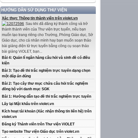
HƯỚNG DẪN SỬ DỤNG THƯ VIỆN
Xác thực Thông tin thành viên trên violet.vn
Sau khi đã đăng ký thành công và trở
thành thành viên của Thư viện trực tuyến, nếu bạn
muốn tạo trang riêng cho Trường, Phòng Giáo dục, Sở
Giáo dục, cho cá nhân mình hay bạn muốn soạn thảo
bài giảng điện tử trực tuyến bằng công cụ soạn thảo
bài giảng ViOLET, bạn...
Bài 4: Quản lí ngân hàng câu hỏi và sinh đề có điều
kiện
Bài 3: Tạo đề thi trắc nghiệm trực tuyến dạng chọn
một đáp án đúng
Bài 2: Tạo cây thư mục chứa câu hỏi trắc nghiệm
đồng bộ với danh mục SGK
Bài 1: Hướng dẫn tạo đề thi trắc nghiệm trực tuyến
Lấy lại Mật khẩu trên violet.vn
Kích hoạt tài khoản (Xác nhận thông tin liên hệ) trên
violet.vn
Đăng ký Thành viên trên Thư viện ViOLET
Tạo website Thư viện Giáo dục trên violet.vn