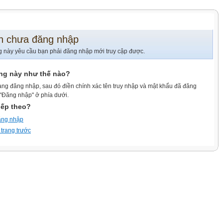
n chưa đăng nhập
g này yêu cầu bạn phải đăng nhập mới truy cập được.
ang này như thế nào?
ang đăng nhập, sau đó điền chính xác tên truy nhập và mật khẩu đã đăng
 "Đăng nhập" ở phía dưới.
iếp theo?
ăng nhập
 trang trước