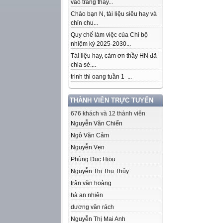
vào trang thầy...
Chào bạn N, tài liệu siêu hay và
chỉn chu...
Quy chế làm việc của Chi bộ
nhiệm kỳ 2025-2030...
Tài liệu hay, cảm ơn thầy HN đã
chia sẻ....
trinh thi oang tuần 1 ...
THÀNH VIÊN TRỰC TUYẾN
676 khách và 12 thành viên
Nguyễn Văn Chiến
Ngô Văn Cảm
Nguyễn Vẹn
Phùng Duc Hiöu
Nguyễn Thị Thu Thủy
trân văn hoàng
hà an nhiên
dương văn rách
Nguyễn Thị Mai Anh