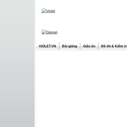
ViOLET.VN
Bài giảng
Giáo án
Đề thi & Kiểm t