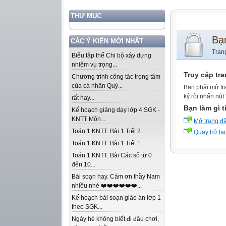
THƯ MỤC
Bạ
CÁC Ý KIẾN MỚI NHẤT
Tran
Biểu tập thể Chi bộ xây dựng
nhiệm vụ trọng...
Truy cập tr
Chương trình công tác trọng tâm
của cá nhân Quý...
Bạn phải mở tr
ký rồi nhấn nút
rất hay...
Bạn làm gì t
Kế hoạch giảng dạy lớp 4 SGK -
KNTT Môn...
Mở trang đ
Toán 1 KNTT. Bài 1 Tiết 2....
Quay trở lại
Toán 1 KNTT. Bài 1 Tiết 1....
Toán 1 KNTT. Bài Các số từ 0
đến 10...
Bài soạn hay. Cảm ơn thầy Nam
nhiều nhé ❤️❤️❤️❤️❤️❤️...
Kế hoạch bài soạn giáo án lớp 1
theo SGK...
Ngày hè không biết đi đâu chơi,