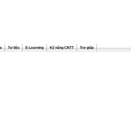
ra
Tư liệu
E-Learning
Kỹ năng CNTT
Trợ giúp