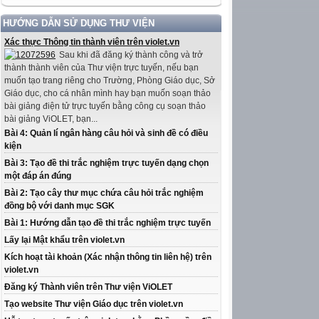
HƯỚNG DẪN SỬ DỤNG THƯ VIỆN
Xác thực Thông tin thành viên trên violet.vn
Sau khi đã đăng ký thành công và trở
thành thành viên của Thư viện trực tuyến, nếu bạn
muốn tạo trang riêng cho Trường, Phòng Giáo dục, Sở
Giáo dục, cho cá nhân mình hay bạn muốn soạn thảo
bài giảng điện tử trực tuyến bằng công cụ soạn thảo
bài giảng ViOLET, bạn...
Bài 4: Quản lí ngân hàng câu hỏi và sinh đề có điều
kiện
Bài 3: Tạo đề thi trắc nghiệm trực tuyến dạng chọn
một đáp án đúng
Bài 2: Tạo cây thư mục chứa câu hỏi trắc nghiệm
đồng bộ với danh mục SGK
Bài 1: Hướng dẫn tạo đề thi trắc nghiệm trực tuyến
Lấy lại Mật khẩu trên violet.vn
Kích hoạt tài khoản (Xác nhận thông tin liên hệ) trên
violet.vn
Đăng ký Thành viên trên Thư viện ViOLET
Tạo website Thư viện Giáo dục trên violet.vn