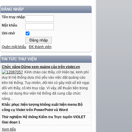
ĐĂNG NHẬP
Tên truy nhập
Mật khẩu
Ghi nhớ
Quên mật khẩu
ĐK thành viên
TIN TỨC THƯ VIỆN
Chức năng Dừng xem quảng cáo trên violet.vn
Kính chào các thầy, cô! Hiện tại, kinh phí
duy trì hệ thống dựa chủ yếu vào việc đặt quảng cáo
trên hệ thống. Tuy nhiên, đôi khi có gây một số trở ngại
đối với thầy, cô khi truy cập. Vì vậy, để thuận tiện trong
việc sử dụng thư viện hệ thống đã cung cấp chức
năng...
Khắc phục hiện tượng không xuất hiện menu Bộ
công cụ Violet trên PowerPoint và Word
Thử nghiệm Hệ thống Kiểm tra Trực tuyến ViOLET
Giai đoạn 1
Xem tiếp