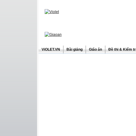
ViOLET.VN
Bài giảng
Giáo án
Đề thi & Kiểm t