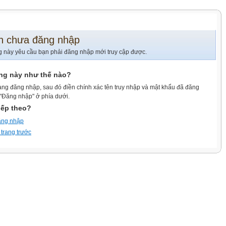
n chưa đăng nhập
g này yêu cầu bạn phải đăng nhập mới truy cập được.
ang này như thế nào?
ang đăng nhập, sau đó điền chính xác tên truy nhập và mật khẩu đã đăng
 "Đăng nhập" ở phía dưới.
iếp theo?
ăng nhập
 trang trước