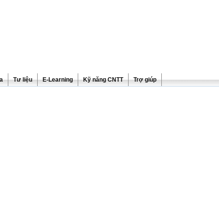
ra
Tư liệu
E-Learning
Kỹ năng CNTT
Trợ giúp