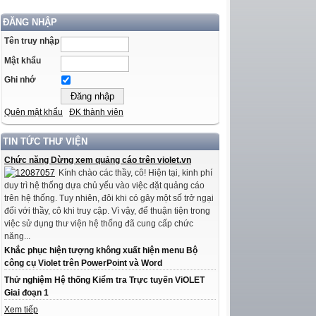
ĐĂNG NHẬP
Tên truy nhập
Mật khẩu
Ghi nhớ
Quên mật khẩu
ĐK thành viên
TIN TỨC THƯ VIỆN
Chức năng Dừng xem quảng cáo trên violet.vn
Kính chào các thầy, cô! Hiện tại, kinh phí
duy trì hệ thống dựa chủ yếu vào việc đặt quảng cáo
trên hệ thống. Tuy nhiên, đôi khi có gây một số trở ngại
đối với thầy, cô khi truy cập. Vì vậy, để thuận tiện trong
việc sử dụng thư viện hệ thống đã cung cấp chức
năng...
Khắc phục hiện tượng không xuất hiện menu Bộ
công cụ Violet trên PowerPoint và Word
Thử nghiệm Hệ thống Kiểm tra Trực tuyến ViOLET
Giai đoạn 1
Xem tiếp