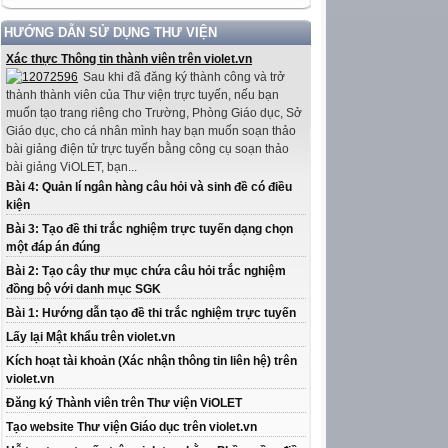
HƯỚNG DẪN SỬ DỤNG THƯ VIỆN
Xác thực Thông tin thành viên trên violet.vn
Sau khi đã đăng ký thành công và trở
thành thành viên của Thư viện trực tuyến, nếu bạn
muốn tạo trang riêng cho Trường, Phòng Giáo dục, Sở
Giáo dục, cho cá nhân mình hay bạn muốn soạn thảo
bài giảng điện tử trực tuyến bằng công cụ soạn thảo
bài giảng ViOLET, bạn...
Bài 4: Quản lí ngân hàng câu hỏi và sinh đề có điều
kiện
Bài 3: Tạo đề thi trắc nghiệm trực tuyến dạng chọn
một đáp án đúng
Bài 2: Tạo cây thư mục chứa câu hỏi trắc nghiệm
đồng bộ với danh mục SGK
Bài 1: Hướng dẫn tạo đề thi trắc nghiệm trực tuyến
Lấy lại Mật khẩu trên violet.vn
Kích hoạt tài khoản (Xác nhận thông tin liên hệ) trên
violet.vn
Đăng ký Thành viên trên Thư viện ViOLET
Tạo website Thư viện Giáo dục trên violet.vn