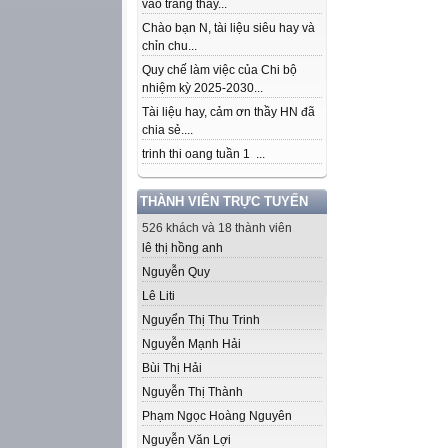
vào trang thầy...
Chào bạn N, tài liệu siêu hay và
chỉn chu...
Quy chế làm việc của Chi bộ
nhiệm kỳ 2025-2030...
Tài liệu hay, cảm ơn thầy HN đã
chia sẻ....
trinh thi oang tuần 1 ...
THÀNH VIÊN TRỰC TUYẾN
526 khách và 18 thành viên
lê thị hồng anh
Nguyễn Quy
Lê Liti
Nguyển Thị Thu Trinh
Nguyễn Mạnh Hải
Bùi Thị Hải
Nguyễn Thị Thành
Phạm Ngọc Hoàng Nguyên
Nguyễn Văn Lợi