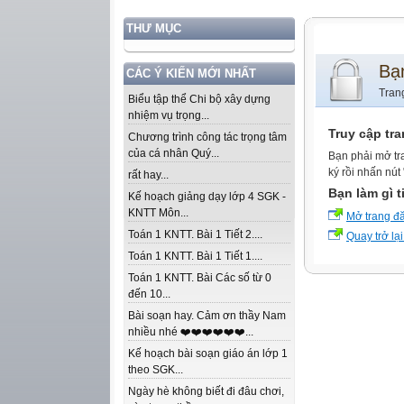
THƯ MỤC
Bạ
CÁC Ý KIẾN MỚI NHẤT
Tran
Biểu tập thể Chi bộ xây dựng
nhiệm vụ trọng...
Truy cập tr
Chương trình công tác trọng tâm
của cá nhân Quý...
Bạn phải mở tr
ký rồi nhấn nút
rất hay...
Bạn làm gì t
Kế hoạch giảng dạy lớp 4 SGK -
KNTT Môn...
Mở trang đ
Toán 1 KNTT. Bài 1 Tiết 2....
Quay trở lại
Toán 1 KNTT. Bài 1 Tiết 1....
Toán 1 KNTT. Bài Các số từ 0
đến 10...
Bài soạn hay. Cảm ơn thầy Nam
nhiều nhé ❤️❤️❤️❤️❤️❤️...
Kế hoạch bài soạn giáo án lớp 1
theo SGK...
Ngày hè không biết đi đâu chơi,