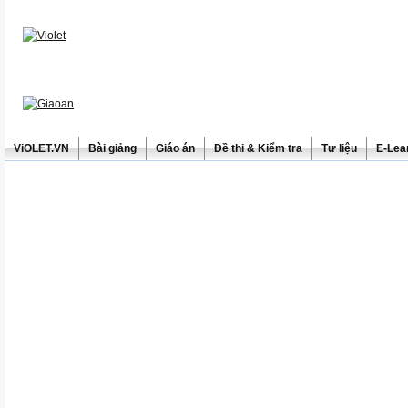
ViOLET.VN
Bài giảng
Giáo án
Đề thi & Kiểm tra
Tư liệu
E-Lea