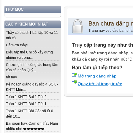
THƯ MỤC
Bạn chưa đăng 
CÁC Ý KIẾN MỚI NHẤT
Trang này yêu cầu bạn phả
Thầy có bsach1 bài tập 10 và 11
mà có...
Truy cập trang này như t
Cảm ơn thầy!...
Biểu tập thể Chi bộ xây dựng
Bạn phải mở trang đăng nhập, s
nhiệm vụ trọng...
khẩu đã đăng ký rồi nhấn nút "Đ
Chương trình công tác trọng tâm
Bạn làm gì tiếp theo?
của cá nhân Quý...
Mở trang đăng nhập
rất hay...
Quay trở lại trang trước
Kế hoạch giảng dạy lớp 4 SGK -
KNTT Môn...
Toán 1 KNTT. Bài 1 Tiết 2....
Toán 1 KNTT. Bài 1 Tiết 1....
Toán 1 KNTT. Bài Các số từ 0
đến 10...
Bài soạn hay. Cảm ơn thầy Nam
nhiều nhé ❤️❤️❤️❤️❤️❤️...