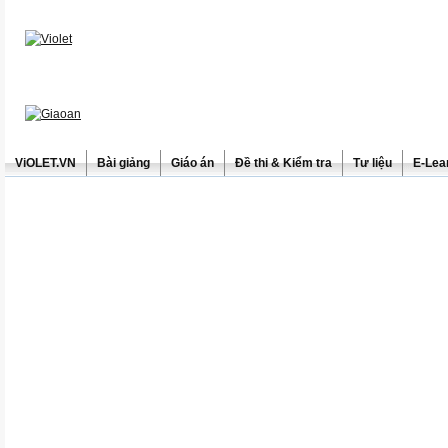
ViOLET.VN
Bài giảng
Giáo án
Đề thi & Kiểm tra
Tư liệu
E-Lea