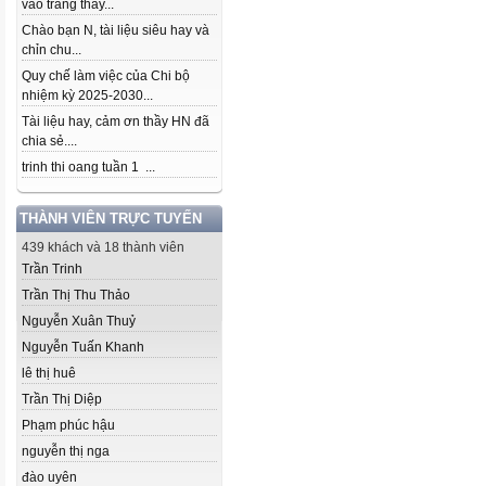
vào trang thầy...
Chào bạn N, tài liệu siêu hay và
chỉn chu...
Quy chế làm việc của Chi bộ
nhiệm kỳ 2025-2030...
Tài liệu hay, cảm ơn thầy HN đã
chia sẻ....
trinh thi oang tuần 1 ...
THÀNH VIÊN TRỰC TUYẾN
439 khách và 18 thành viên
Trần Trinh
Trần Thị Thu Thảo
Nguyễn Xuân Thuỷ
Nguyễn Tuấn Khanh
lê thị huê
Trần Thị Diệp
Phạm phúc hậu
nguyễn thị nga
đào uyên