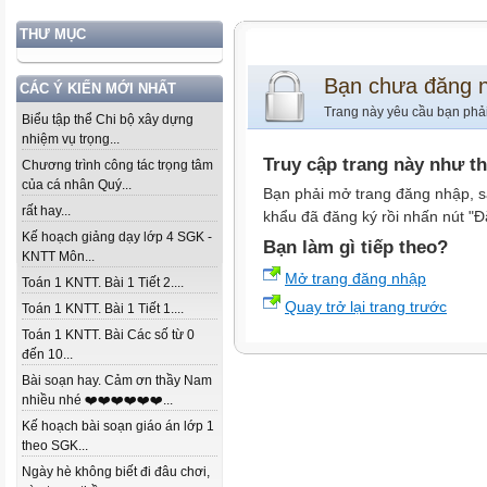
THƯ MỤC
Bạn chưa đăng 
CÁC Ý KIẾN MỚI NHẤT
Trang này yêu cầu bạn phả
Biểu tập thể Chi bộ xây dựng
nhiệm vụ trọng...
Truy cập trang này như t
Chương trình công tác trọng tâm
của cá nhân Quý...
Bạn phải mở trang đăng nhập, s
rất hay...
khẩu đã đăng ký rồi nhấn nút "Đ
Kế hoạch giảng dạy lớp 4 SGK -
Bạn làm gì tiếp theo?
KNTT Môn...
Mở trang đăng nhập
Toán 1 KNTT. Bài 1 Tiết 2....
Quay trở lại trang trước
Toán 1 KNTT. Bài 1 Tiết 1....
Toán 1 KNTT. Bài Các số từ 0
đến 10...
Bài soạn hay. Cảm ơn thầy Nam
nhiều nhé ❤️❤️❤️❤️❤️❤️...
Kế hoạch bài soạn giáo án lớp 1
theo SGK...
Ngày hè không biết đi đâu chơi,