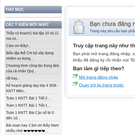
THƯ MỤC
Bạn chưa đăng 
CÁC Ý KIẾN MỚI NHẤT
Trang này yêu cầu bạn phả
Thầy có bsach1 bài tập 10 và 11
mà có...
Truy cập trang này như t
Cảm ơn thầy!...
Biểu tập thể Chi bộ xây dựng
Bạn phải mở trang đăng nhập, s
nhiệm vụ trọng...
khẩu đã đăng ký rồi nhấn nút "Đ
Chương trình công tác trọng tâm
Bạn làm gì tiếp theo?
của cá nhân Quý...
Mở trang đăng nhập
rất hay...
Quay trở lại trang trước
Kế hoạch giảng dạy lớp 4 SGK -
KNTT Môn...
Toán 1 KNTT. Bài 1 Tiết 2....
Toán 1 KNTT. Bài 1 Tiết 1....
Toán 1 KNTT. Bài Các số từ 0
đến 10...
Bài soạn hay. Cảm ơn thầy Nam
nhiều nhé ❤️❤️❤️❤️❤️❤️...