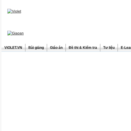
ViOLET.VN
Bài giảng
Giáo án
Đề thi & Kiểm tra
Tư liệu
E-Lea