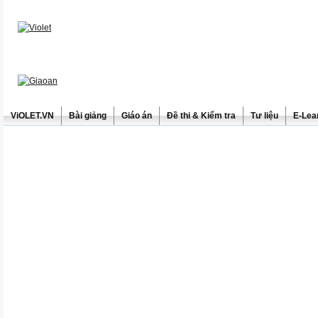
ViOLET.VN
Bài giảng
Giáo án
Đề thi & Kiểm tra
Tư liệu
E-Lea