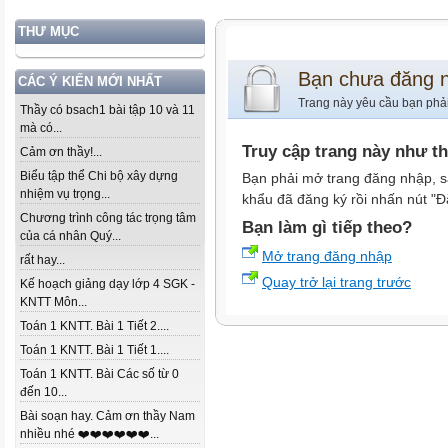
THƯ MỤC
Bạn chưa đăng 
CÁC Ý KIẾN MỚI NHẤT
Trang này yêu cầu bạn phả
Thầy có bsach1 bài tập 10 và 11
mà có...
Truy cập trang này như t
Cảm ơn thầy!...
Biểu tập thể Chi bộ xây dựng
Bạn phải mở trang đăng nhập, s
nhiệm vụ trọng...
khẩu đã đăng ký rồi nhấn nút "Đ
Chương trình công tác trọng tâm
Bạn làm gì tiếp theo?
của cá nhân Quý...
Mở trang đăng nhập
rất hay...
Quay trở lại trang trước
Kế hoạch giảng dạy lớp 4 SGK -
KNTT Môn...
Toán 1 KNTT. Bài 1 Tiết 2....
Toán 1 KNTT. Bài 1 Tiết 1....
Toán 1 KNTT. Bài Các số từ 0
đến 10...
Bài soạn hay. Cảm ơn thầy Nam
nhiều nhé ❤️❤️❤️❤️❤️❤️...