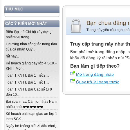
THƯ MỤC
Bạn chưa đăng 
CÁC Ý KIẾN MỚI NHẤT
Trang này yêu cầu bạn phả
Biểu tập thể Chi bộ xây dựng
nhiệm vụ trọng...
Truy cập trang này như t
Chương trình công tác trọng tâm
của cá nhân Quý...
Bạn phải mở trang đăng nhập, s
rất hay...
khẩu đã đăng ký rồi nhấn nút "Đ
Kế hoạch giảng dạy lớp 4 SGK -
Bạn làm gì tiếp theo?
KNTT Môn...
Mở trang đăng nhập
Toán 1 KNTT. Bài 1 Tiết 2....
Quay trở lại trang trước
Toán 1 KNTT. Bài 1 Tiết 1....
Toán 1 KNTT. Bài Các số từ 0
đến 10...
Bài soạn hay. Cảm ơn thầy Nam
nhiều nhé ❤️❤️❤️❤️❤️❤️...
Kế hoạch bài soạn giáo án lớp 1
theo SGK...
Ngày hè không biết đi đâu chơi,