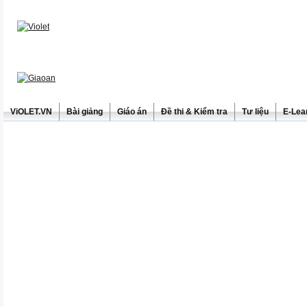
ViOLET.VN
Bài giảng
Giáo án
Đề thi & Kiểm tra
Tư liệu
E-Lea