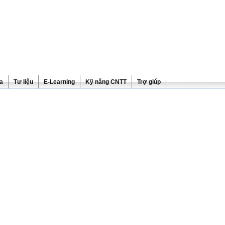
ra
Tư liệu
E-Learning
Kỹ năng CNTT
Trợ giúp