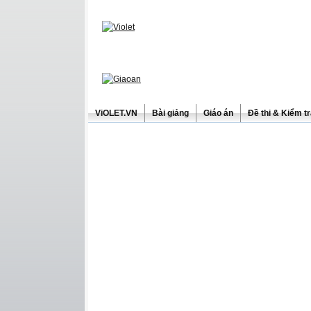
ViOLET.VN
Bài giảng
Giáo án
Đề thi & Kiểm t