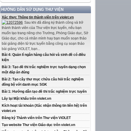
HƯỚNG DẪN SỬ DỤNG THƯ VIỆN
Xác thực Thông tin thành viên trên violet.vn
Sau khi đã đăng ký thành công và trở
thành thành viên của Thư viện trực tuyến, nếu bạn
muốn tạo trang riêng cho Trường, Phòng Giáo dục, Sở
Giáo dục, cho cá nhân mình hay bạn muốn soạn thảo
bài giảng điện tử trực tuyến bằng công cụ soạn thảo
bài giảng ViOLET, bạn...
Bài 4: Quản lí ngân hàng câu hỏi và sinh đề có điều
kiện
Bài 3: Tạo đề thi trắc nghiệm trực tuyến dạng chọn
một đáp án đúng
Bài 2: Tạo cây thư mục chứa câu hỏi trắc nghiệm
đồng bộ với danh mục SGK
Bài 1: Hướng dẫn tạo đề thi trắc nghiệm trực tuyến
Lấy lại Mật khẩu trên violet.vn
Kích hoạt tài khoản (Xác nhận thông tin liên hệ) trên
violet.vn
Đăng ký Thành viên trên Thư viện ViOLET
Tạo website Thư viện Giáo dục trên violet.vn