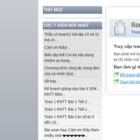
THƯ MỤC
Bạ
CÁC Ý KIẾN MỚI NHẤT
Tran
Thầy có bsach1 bài tập 10 và 11
mà có...
Truy cập tr
Cảm ơn thầy!...
Bạn phải mở tr
Biểu tập thể Chi bộ xây dựng
ký rồi nhấn nút
nhiệm vụ trọng...
Bạn làm gì t
Chương trình công tác trọng tâm
của cá nhân Quý...
Mở trang đ
rất hay...
Quay trở lại
Kế hoạch giảng dạy lớp 4 SGK -
KNTT Môn...
Toán 1 KNTT. Bài 1 Tiết 2....
Toán 1 KNTT. Bài 1 Tiết 1....
Toán 1 KNTT. Bài Các số từ 0
đến 10...
Bài soạn hay. Cảm ơn thầy Nam
nhiều nhé ❤️❤️❤️❤️❤️❤️...