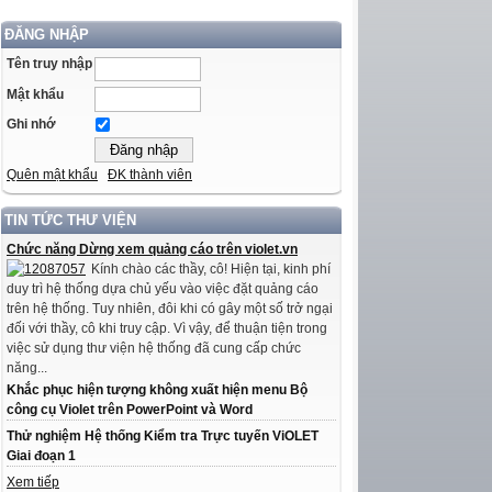
ĐĂNG NHẬP
Tên truy nhập
Mật khẩu
Ghi nhớ
Quên mật khẩu
ĐK thành viên
TIN TỨC THƯ VIỆN
Chức năng Dừng xem quảng cáo trên violet.vn
Kính chào các thầy, cô! Hiện tại, kinh phí
duy trì hệ thống dựa chủ yếu vào việc đặt quảng cáo
trên hệ thống. Tuy nhiên, đôi khi có gây một số trở ngại
đối với thầy, cô khi truy cập. Vì vậy, để thuận tiện trong
việc sử dụng thư viện hệ thống đã cung cấp chức
năng...
Khắc phục hiện tượng không xuất hiện menu Bộ
công cụ Violet trên PowerPoint và Word
Thử nghiệm Hệ thống Kiểm tra Trực tuyến ViOLET
Giai đoạn 1
Xem tiếp