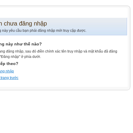
n chưa đăng nhập
g này yêu cầu bạn phải đăng nhập mới truy cập được.
ang này như thế nào?
ang đăng nhập, sau đó điền chính xác tên truy nhập và mật khẩu đã đăng
 "Đăng nhập" ở phía dưới.
iếp theo?
ăng nhập
 trang trước