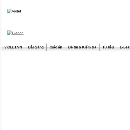
ViOLET.VN
Bài giảng
Giáo án
Đề thi & Kiểm tra
Tư liệu
E-Lea