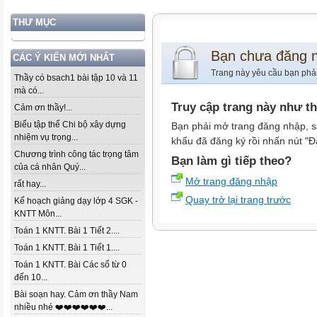
THƯ MỤC
Bạn chưa đăng 
CÁC Ý KIẾN MỚI NHẤT
Trang này yêu cầu bạn phả
Thầy có bsach1 bài tập 10 và 11
mà có...
Truy cập trang này như t
Cảm ơn thầy!...
Biểu tập thể Chi bộ xây dựng
Bạn phải mở trang đăng nhập, s
nhiệm vụ trọng...
khẩu đã đăng ký rồi nhấn nút "Đ
Chương trình công tác trọng tâm
Bạn làm gì tiếp theo?
của cá nhân Quý...
Mở trang đăng nhập
rất hay...
Quay trở lại trang trước
Kế hoạch giảng dạy lớp 4 SGK -
KNTT Môn...
Toán 1 KNTT. Bài 1 Tiết 2....
Toán 1 KNTT. Bài 1 Tiết 1....
Toán 1 KNTT. Bài Các số từ 0
đến 10...
Bài soạn hay. Cảm ơn thầy Nam
nhiều nhé ❤️❤️❤️❤️❤️❤️...