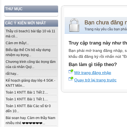
THƯ MỤC
Bạn chưa đăng 
CÁC Ý KIẾN MỚI NHẤT
Trang này yêu cầu bạn phả
Thầy có bsach1 bài tập 10 và 11
mà có...
Truy cập trang này như t
Cảm ơn thầy!...
Biểu tập thể Chi bộ xây dựng
Bạn phải mở trang đăng nhập, s
nhiệm vụ trọng...
khẩu đã đăng ký rồi nhấn nút "Đ
Chương trình công tác trọng tâm
Bạn làm gì tiếp theo?
của cá nhân Quý...
Mở trang đăng nhập
rất hay...
Quay trở lại trang trước
Kế hoạch giảng dạy lớp 4 SGK -
KNTT Môn...
Toán 1 KNTT. Bài 1 Tiết 2....
Toán 1 KNTT. Bài 1 Tiết 1....
Toán 1 KNTT. Bài Các số từ 0
đến 10...
Bài soạn hay. Cảm ơn thầy Nam
nhiều nhé ❤️❤️❤️❤️❤️❤️...