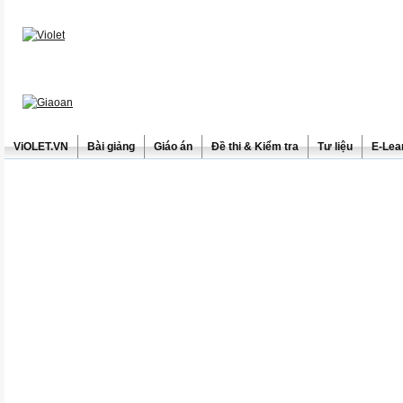
ViOLET.VN
Bài giảng
Giáo án
Đề thi & Kiểm tra
Tư liệu
E-Lea