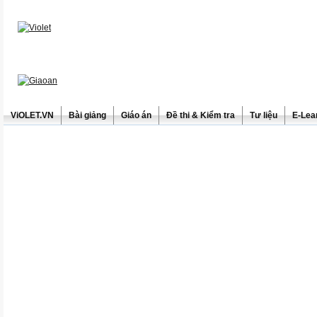
ViOLET.VN
Bài giảng
Giáo án
Đề thi & Kiểm tra
Tư liệu
E-Lea