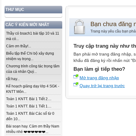
THƯ MỤC
Bạn chưa đăng 
CÁC Ý KIẾN MỚI NHẤT
Trang này yêu cầu bạn phả
Thầy có bsach1 bài tập 10 và 11
mà có...
Truy cập trang này như t
Cảm ơn thầy!...
Biểu tập thể Chi bộ xây dựng
Bạn phải mở trang đăng nhập, s
nhiệm vụ trọng...
khẩu đã đăng ký rồi nhấn nút "Đ
Chương trình công tác trọng tâm
Bạn làm gì tiếp theo?
của cá nhân Quý...
Mở trang đăng nhập
rất hay...
Quay trở lại trang trước
Kế hoạch giảng dạy lớp 4 SGK -
KNTT Môn...
Toán 1 KNTT. Bài 1 Tiết 2....
Toán 1 KNTT. Bài 1 Tiết 1....
Toán 1 KNTT. Bài Các số từ 0
đến 10...
Bài soạn hay. Cảm ơn thầy Nam
nhiều nhé ❤️❤️❤️❤️❤️❤️...