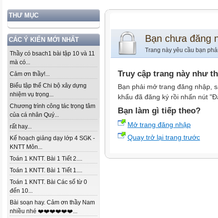
THƯ MỤC
Bạn chưa đăng 
CÁC Ý KIẾN MỚI NHẤT
Trang này yêu cầu bạn phả
Thầy có bsach1 bài tập 10 và 11
mà có...
Truy cập trang này như t
Cảm ơn thầy!...
Biểu tập thể Chi bộ xây dựng
Bạn phải mở trang đăng nhập, s
nhiệm vụ trọng...
khẩu đã đăng ký rồi nhấn nút "Đ
Chương trình công tác trọng tâm
Bạn làm gì tiếp theo?
của cá nhân Quý...
Mở trang đăng nhập
rất hay...
Quay trở lại trang trước
Kế hoạch giảng dạy lớp 4 SGK -
KNTT Môn...
Toán 1 KNTT. Bài 1 Tiết 2....
Toán 1 KNTT. Bài 1 Tiết 1....
Toán 1 KNTT. Bài Các số từ 0
đến 10...
Bài soạn hay. Cảm ơn thầy Nam
nhiều nhé ❤️❤️❤️❤️❤️❤️...