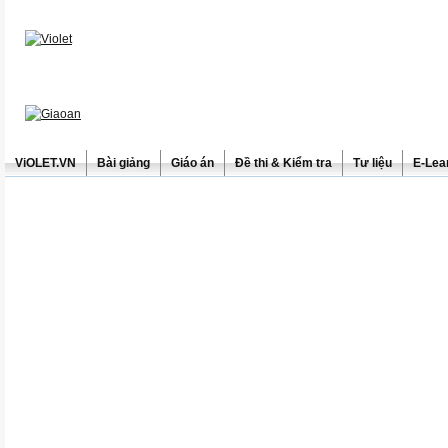
ViOLET.VN
Bài giảng
Giáo án
Đề thi & Kiểm tra
Tư liệu
E-Lea