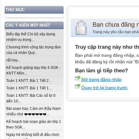
THƯ MỤC
Bạn chưa đăng 
CÁC Ý KIẾN MỚI NHẤT
Trang này yêu cầu bạn phả
Biểu tập thể Chi bộ xây dựng
nhiệm vụ trọng...
Truy cập trang này như t
Chương trình công tác trọng tâm
của cá nhân Quý...
Bạn phải mở trang đăng nhập, s
rất hay...
khẩu đã đăng ký rồi nhấn nút "Đ
Kế hoạch giảng dạy lớp 4 SGK -
Bạn làm gì tiếp theo?
KNTT Môn...
Mở trang đăng nhập
Toán 1 KNTT. Bài 1 Tiết 2....
Quay trở lại trang trước
Toán 1 KNTT. Bài 1 Tiết 1....
Toán 1 KNTT. Bài Các số từ 0
đến 10...
Bài soạn hay. Cảm ơn thầy Nam
nhiều nhé ❤️❤️❤️❤️❤️❤️...
Kế hoạch bài soạn giáo án lớp 1
theo SGK...
Ngày hè không biết đi đâu chơi,