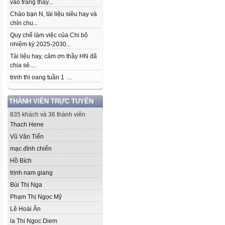
vào trang thầy...
Chào bạn N, tài liệu siêu hay và
chỉn chu...
Quy chế làm việc của Chi bộ
nhiệm kỳ 2025-2030...
Tài liệu hay, cảm ơn thầy HN đã
chia sẻ....
trinh thi oang tuần 1 ...
THÀNH VIÊN TRỰC TUYẾN
835 khách và 36 thành viên
Thach Hene
Vũ Văn Tiến
mạc đình chiến
Hồ Bích
trịnh nam giang
Bùi Thị Nga
Phạm Thị Ngọc Mỹ
Lê Hoài Ân
la Thi Ngoc Diem