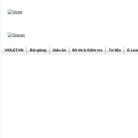
ViOLET.VN
Bài giảng
Giáo án
Đề thi & Kiểm tra
Tư liệu
E-Lea