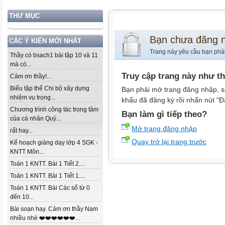
THƯ MỤC
Bạn chưa đăng 
CÁC Ý KIẾN MỚI NHẤT
Trang này yêu cầu bạn phả
Thầy có bsach1 bài tập 10 và 11
mà có...
Truy cập trang này như t
Cảm ơn thầy!...
Biểu tập thể Chi bộ xây dựng
Bạn phải mở trang đăng nhập, s
nhiệm vụ trọng...
khẩu đã đăng ký rồi nhấn nút "Đ
Chương trình công tác trọng tâm
Bạn làm gì tiếp theo?
của cá nhân Quý...
Mở trang đăng nhập
rất hay...
Quay trở lại trang trước
Kế hoạch giảng dạy lớp 4 SGK -
KNTT Môn...
Toán 1 KNTT. Bài 1 Tiết 2....
Toán 1 KNTT. Bài 1 Tiết 1....
Toán 1 KNTT. Bài Các số từ 0
đến 10...
Bài soạn hay. Cảm ơn thầy Nam
nhiều nhé ❤️❤️❤️❤️❤️❤️...