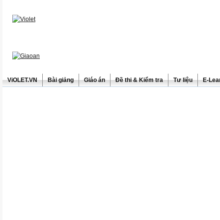
ViOLET.VN
Bài giảng
Giáo án
Đề thi & Kiểm tra
Tư liệu
E-Lea