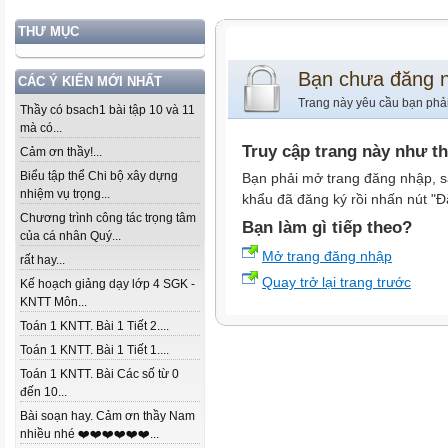
THƯ MỤC
Bạn chưa đăng 
CÁC Ý KIẾN MỚI NHẤT
Trang này yêu cầu bạn phả
Thầy có bsach1 bài tập 10 và 11
mà có...
Truy cập trang này như t
Cảm ơn thầy!...
Biểu tập thể Chi bộ xây dựng
Bạn phải mở trang đăng nhập, s
nhiệm vụ trọng...
khẩu đã đăng ký rồi nhấn nút "Đ
Chương trình công tác trọng tâm
Bạn làm gì tiếp theo?
của cá nhân Quý...
Mở trang đăng nhập
rất hay...
Quay trở lại trang trước
Kế hoạch giảng dạy lớp 4 SGK -
KNTT Môn...
Toán 1 KNTT. Bài 1 Tiết 2....
Toán 1 KNTT. Bài 1 Tiết 1....
Toán 1 KNTT. Bài Các số từ 0
đến 10...
Bài soạn hay. Cảm ơn thầy Nam
nhiều nhé ❤️❤️❤️❤️❤️❤️...