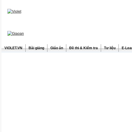
ViOLET.VN
Bài giảng
Giáo án
Đề thi & Kiểm tra
Tư liệu
E-Lea