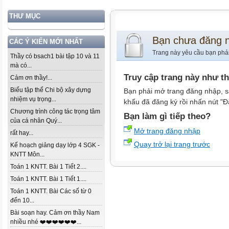
THƯ MỤC
Bạn chưa đăng 
CÁC Ý KIẾN MỚI NHẤT
Trang này yêu cầu bạn phả
Thầy có bsach1 bài tập 10 và 11
mà có...
Truy cập trang này như t
Cảm ơn thầy!...
Biểu tập thể Chi bộ xây dựng
Bạn phải mở trang đăng nhập, s
nhiệm vụ trọng...
khẩu đã đăng ký rồi nhấn nút "Đ
Chương trình công tác trọng tâm
Bạn làm gì tiếp theo?
của cá nhân Quý...
Mở trang đăng nhập
rất hay...
Quay trở lại trang trước
Kế hoạch giảng dạy lớp 4 SGK -
KNTT Môn...
Toán 1 KNTT. Bài 1 Tiết 2....
Toán 1 KNTT. Bài 1 Tiết 1....
Toán 1 KNTT. Bài Các số từ 0
đến 10...
Bài soạn hay. Cảm ơn thầy Nam
nhiều nhé ❤️❤️❤️❤️❤️❤️...