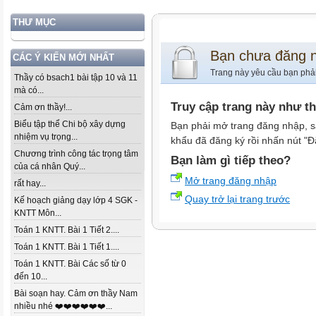
THƯ MỤC
Bạn chưa đăng 
CÁC Ý KIẾN MỚI NHẤT
Trang này yêu cầu bạn phả
Thầy có bsach1 bài tập 10 và 11
mà có...
Truy cập trang này như t
Cảm ơn thầy!...
Biểu tập thể Chi bộ xây dựng
Bạn phải mở trang đăng nhập, s
nhiệm vụ trọng...
khẩu đã đăng ký rồi nhấn nút "Đ
Chương trình công tác trọng tâm
Bạn làm gì tiếp theo?
của cá nhân Quý...
Mở trang đăng nhập
rất hay...
Quay trở lại trang trước
Kế hoạch giảng dạy lớp 4 SGK -
KNTT Môn...
Toán 1 KNTT. Bài 1 Tiết 2....
Toán 1 KNTT. Bài 1 Tiết 1....
Toán 1 KNTT. Bài Các số từ 0
đến 10...
Bài soạn hay. Cảm ơn thầy Nam
nhiều nhé ❤️❤️❤️❤️❤️❤️...