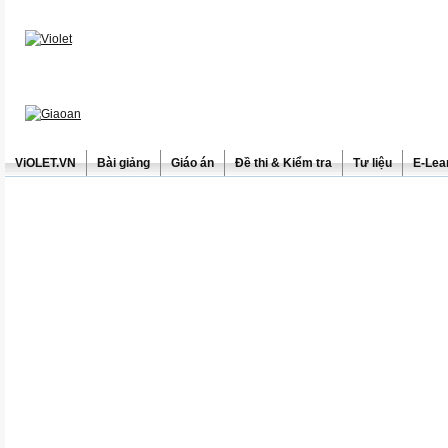
ViOLET.VN
Bài giảng
Giáo án
Đề thi & Kiểm tra
Tư liệu
E-Lea