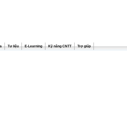
ra
Tư liệu
E-Learning
Kỹ năng CNTT
Trợ giúp