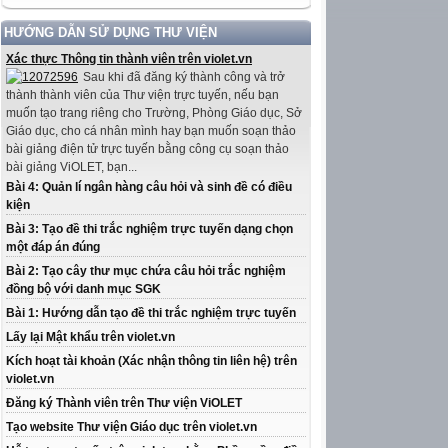
HƯỚNG DẪN SỬ DỤNG THƯ VIỆN
Xác thực Thông tin thành viên trên violet.vn
Sau khi đã đăng ký thành công và trở
thành thành viên của Thư viện trực tuyến, nếu bạn
muốn tạo trang riêng cho Trường, Phòng Giáo dục, Sở
Giáo dục, cho cá nhân mình hay bạn muốn soạn thảo
bài giảng điện tử trực tuyến bằng công cụ soạn thảo
bài giảng ViOLET, bạn...
Bài 4: Quản lí ngân hàng câu hỏi và sinh đề có điều
kiện
Bài 3: Tạo đề thi trắc nghiệm trực tuyến dạng chọn
một đáp án đúng
Bài 2: Tạo cây thư mục chứa câu hỏi trắc nghiệm
đồng bộ với danh mục SGK
Bài 1: Hướng dẫn tạo đề thi trắc nghiệm trực tuyến
Lấy lại Mật khẩu trên violet.vn
Kích hoạt tài khoản (Xác nhận thông tin liên hệ) trên
violet.vn
Đăng ký Thành viên trên Thư viện ViOLET
Tạo website Thư viện Giáo dục trên violet.vn