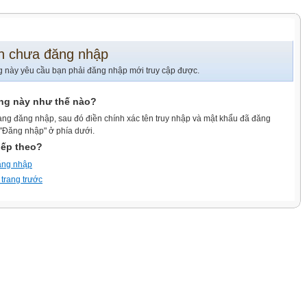
n chưa đăng nhập
g này yêu cầu bạn phải đăng nhập mới truy cập được.
ang này như thế nào?
ang đăng nhập, sau đó điền chính xác tên truy nhập và mật khẩu đã đăng
 "Đăng nhập" ở phía dưới.
iếp theo?
ăng nhập
 trang trước