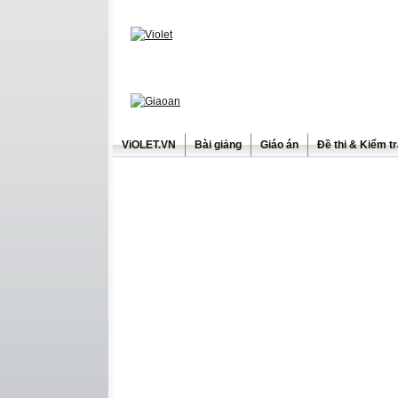
ViOLET.VN
Bài giảng
Giáo án
Đề thi & Kiểm t