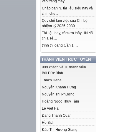
vào trang thầy...
Chào bạn N, tài liệu siêu hay và
chỉn chu...
Quy chế làm việc của Chi bộ
nhiệm kỳ 2025-2030...
Tài liệu hay, cảm ơn thầy HN đã
chia sẻ....
trinh thi oang tuần 1 ...
THÀNH VIÊN TRỰC TUYẾN
999 khách và 10 thành viên
Bùi Đức Bình
Thach Hene
Nguyễn Khánh Hưng
Nguyễn Thị Phương
Hoàng Ngọc Thùy Tâm
Lê Việt Hải
Đặng Thành Quân
Hồ Bích
Đào Thị Hương Giang