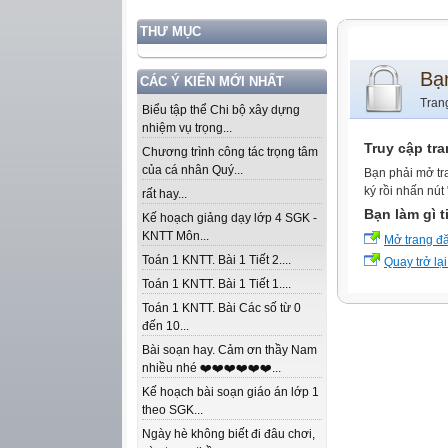
THƯ MỤC
Bạ
CÁC Ý KIẾN MỚI NHẤT
Tran
Biểu tập thể Chi bộ xây dựng
nhiệm vụ trọng...
Truy cập tr
Chương trình công tác trọng tâm
của cá nhân Quý...
Bạn phải mở tr
ký rồi nhấn nút
rất hay...
Bạn làm gì t
Kế hoạch giảng dạy lớp 4 SGK -
KNTT Môn...
Mở trang đ
Toán 1 KNTT. Bài 1 Tiết 2....
Quay trở lại
Toán 1 KNTT. Bài 1 Tiết 1....
Toán 1 KNTT. Bài Các số từ 0
đến 10...
Bài soạn hay. Cảm ơn thầy Nam
nhiều nhé ❤️❤️❤️❤️❤️❤️...
Kế hoạch bài soạn giáo án lớp 1
theo SGK...
Ngày hè không biết đi đâu chơi,