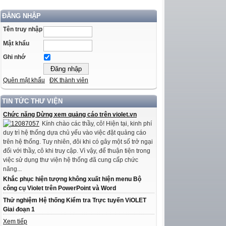
ĐĂNG NHẬP
Tên truy nhập
Mật khẩu
Ghi nhớ
Quên mật khẩu
ĐK thành viên
TIN TỨC THƯ VIỆN
Chức năng Dừng xem quảng cáo trên violet.vn
Kính chào các thầy, cô! Hiện tại, kinh phí
duy trì hệ thống dựa chủ yếu vào việc đặt quảng cáo
trên hệ thống. Tuy nhiên, đôi khi có gây một số trở ngại
đối với thầy, cô khi truy cập. Vì vậy, để thuận tiện trong
việc sử dụng thư viện hệ thống đã cung cấp chức
năng...
Khắc phục hiện tượng không xuất hiện menu Bộ
công cụ Violet trên PowerPoint và Word
Thử nghiệm Hệ thống Kiểm tra Trực tuyến ViOLET
Giai đoạn 1
Xem tiếp