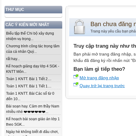
THƯ MỤC
Bạn chưa đăng 
CÁC Ý KIẾN MỚI NHẤT
Trang này yêu cầu bạn phả
Biểu tập thể Chi bộ xây dựng
nhiệm vụ trọng...
Truy cập trang này như t
Chương trình công tác trọng tâm
của cá nhân Quý...
Bạn phải mở trang đăng nhập, s
rất hay...
khẩu đã đăng ký rồi nhấn nút "Đ
Kế hoạch giảng dạy lớp 4 SGK -
Bạn làm gì tiếp theo?
KNTT Môn...
Mở trang đăng nhập
Toán 1 KNTT. Bài 1 Tiết 2....
Quay trở lại trang trước
Toán 1 KNTT. Bài 1 Tiết 1....
Toán 1 KNTT. Bài Các số từ 0
đến 10...
Bài soạn hay. Cảm ơn thầy Nam
nhiều nhé ❤️❤️❤️❤️❤️❤️...
Kế hoạch bài soạn giáo án lớp 1
theo SGK...
Ngày hè không biết đi đâu chơi,