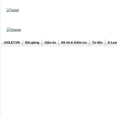
ViOLET.VN
Bài giảng
Giáo án
Đề thi & Kiểm tra
Tư liệu
E-Lea