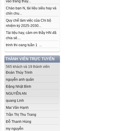
vào trang thầy...
Chào bạn N, tài liệu siêu hay và
chỉn chu...
Quy chế làm việc của Chi bộ
nhiệm kỳ 2025-2030...
Tài liệu hay, cảm ơn thầy HN đã
chia sẻ....
trinh thi oang tuần 1 ...
THÀNH VIÊN TRỰC TUYẾN
565 khách và 19 thành viên
Đoàn Thùy Trinh
nguyễn anh quân
Đặng Nhật Bình
NGUYỄN AN
quang Linh
Mai Văn Hạnh
Trần Thị Thu Trang
Đỗ Thanh Hùng
my nguyễn