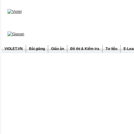
ViOLET.VN
Bài giảng
Giáo án
Đề thi & Kiểm tra
Tư liệu
E-Lea