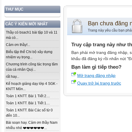
THƯ MỤC
Bạn chưa đăng 
CÁC Ý KIẾN MỚI NHẤT
Trang này yêu cầu bạn phả
Thầy có bsach1 bài tập 10 và 11
mà có...
Truy cập trang này như t
Cảm ơn thầy!...
Biểu tập thể Chi bộ xây dựng
Bạn phải mở trang đăng nhập, s
nhiệm vụ trọng...
khẩu đã đăng ký rồi nhấn nút "Đ
Chương trình công tác trọng tâm
Bạn làm gì tiếp theo?
của cá nhân Quý...
Mở trang đăng nhập
rất hay...
Quay trở lại trang trước
Kế hoạch giảng dạy lớp 4 SGK -
KNTT Môn...
Toán 1 KNTT. Bài 1 Tiết 2....
Toán 1 KNTT. Bài 1 Tiết 1....
Toán 1 KNTT. Bài Các số từ 0
đến 10...
Bài soạn hay. Cảm ơn thầy Nam
nhiều nhé ❤️❤️❤️❤️❤️❤️...