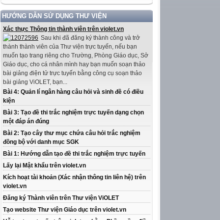
HƯỚNG DẪN SỬ DỤNG THƯ VIỆN
Xác thực Thông tin thành viên trên violet.vn
Sau khi đã đăng ký thành công và trở
thành thành viên của Thư viện trực tuyến, nếu bạn
muốn tạo trang riêng cho Trường, Phòng Giáo dục, Sở
Giáo dục, cho cá nhân mình hay bạn muốn soạn thảo
bài giảng điện tử trực tuyến bằng công cụ soạn thảo
bài giảng ViOLET, bạn...
Bài 4: Quản lí ngân hàng câu hỏi và sinh đề có điều
kiện
Bài 3: Tạo đề thi trắc nghiệm trực tuyến dạng chọn
một đáp án đúng
Bài 2: Tạo cây thư mục chứa câu hỏi trắc nghiệm
đồng bộ với danh mục SGK
Bài 1: Hướng dẫn tạo đề thi trắc nghiệm trực tuyến
Lấy lại Mật khẩu trên violet.vn
Kích hoạt tài khoản (Xác nhận thông tin liên hệ) trên
violet.vn
Đăng ký Thành viên trên Thư viện ViOLET
Tạo website Thư viện Giáo dục trên violet.vn