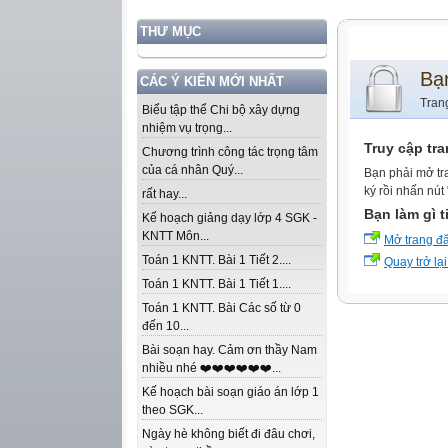
THƯ MỤC
Bạ
CÁC Ý KIẾN MỚI NHẤT
Tran
Biểu tập thể Chi bộ xây dựng
nhiệm vụ trọng...
Truy cập tr
Chương trình công tác trọng tâm
của cá nhân Quý...
Bạn phải mở tr
ký rồi nhấn nút
rất hay...
Bạn làm gì t
Kế hoạch giảng dạy lớp 4 SGK -
KNTT Môn...
Mở trang đ
Toán 1 KNTT. Bài 1 Tiết 2....
Quay trở lại
Toán 1 KNTT. Bài 1 Tiết 1....
Toán 1 KNTT. Bài Các số từ 0
đến 10...
Bài soạn hay. Cảm ơn thầy Nam
nhiều nhé ❤️❤️❤️❤️❤️❤️...
Kế hoạch bài soạn giáo án lớp 1
theo SGK...
Ngày hè không biết đi đâu chơi,