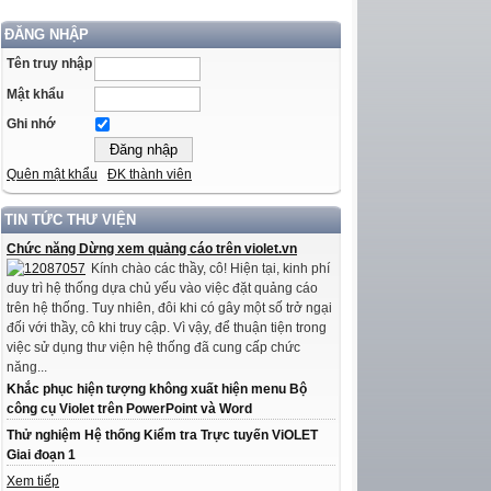
ĐĂNG NHẬP
Tên truy nhập
Mật khẩu
Ghi nhớ
Quên mật khẩu
ĐK thành viên
TIN TỨC THƯ VIỆN
Chức năng Dừng xem quảng cáo trên violet.vn
Kính chào các thầy, cô! Hiện tại, kinh phí
duy trì hệ thống dựa chủ yếu vào việc đặt quảng cáo
trên hệ thống. Tuy nhiên, đôi khi có gây một số trở ngại
đối với thầy, cô khi truy cập. Vì vậy, để thuận tiện trong
việc sử dụng thư viện hệ thống đã cung cấp chức
năng...
Khắc phục hiện tượng không xuất hiện menu Bộ
công cụ Violet trên PowerPoint và Word
Thử nghiệm Hệ thống Kiểm tra Trực tuyến ViOLET
Giai đoạn 1
Xem tiếp