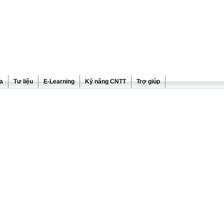
ra
Tư liệu
E-Learning
Kỹ năng CNTT
Trợ giúp