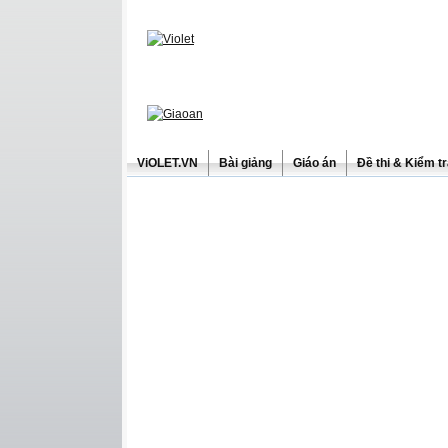
ViOLET.VN
Bài giảng
Giáo án
Đề thi & Kiểm t