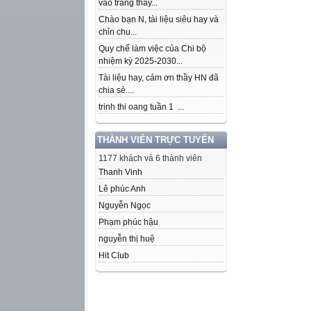
vào trang thầy...
Chào bạn N, tài liệu siêu hay và
chỉn chu...
Quy chế làm việc của Chi bộ
nhiệm kỳ 2025-2030...
Tài liệu hay, cảm ơn thầy HN đã
chia sẻ....
trinh thi oang tuần 1 ...
THÀNH VIÊN TRỰC TUYẾN
1177 khách và 6 thành viên
Thanh Vinh
Lê phúc Anh
Nguyễn Ngọc
Phạm phúc hậu
nguyễn thị huệ
Hit Club