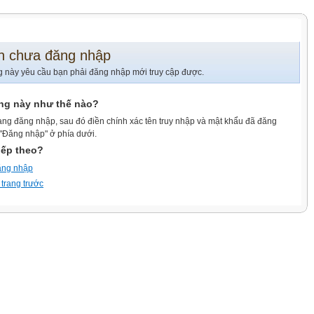
n chưa đăng nhập
g này yêu cầu bạn phải đăng nhập mới truy cập được.
ang này như thế nào?
ang đăng nhập, sau đó điền chính xác tên truy nhập và mật khẩu đã đăng
 "Đăng nhập" ở phía dưới.
iếp theo?
ăng nhập
 trang trước