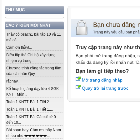
THƯ MỤC
Bạn chưa đăng 
CÁC Ý KIẾN MỚI NHẤT
Trang này yêu cầu bạn phả
Thầy có bsach1 bài tập 10 và 11
mà có...
Truy cập trang này như t
Cảm ơn thầy!...
Biểu tập thể Chi bộ xây dựng
Bạn phải mở trang đăng nhập, s
nhiệm vụ trọng...
khẩu đã đăng ký rồi nhấn nút "Đ
Chương trình công tác trọng tâm
Bạn làm gì tiếp theo?
của cá nhân Quý...
Mở trang đăng nhập
rất hay...
Quay trở lại trang trước
Kế hoạch giảng dạy lớp 4 SGK -
KNTT Môn...
Toán 1 KNTT. Bài 1 Tiết 2....
Toán 1 KNTT. Bài 1 Tiết 1....
Toán 1 KNTT. Bài Các số từ 0
đến 10...
Bài soạn hay. Cảm ơn thầy Nam
nhiều nhé ❤️❤️❤️❤️❤️❤️...