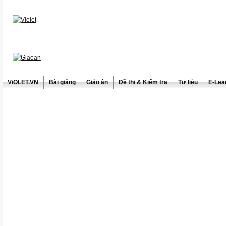
ViOLET.VN
Bài giảng
Giáo án
Đề thi & Kiểm tra
Tư liệu
E-Lea