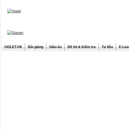
ViOLET.VN
Bài giảng
Giáo án
Đề thi & Kiểm tra
Tư liệu
E-Lea