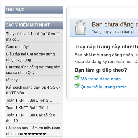
THƯ MỤC
Bạn chưa đăng 
CÁC Ý KIẾN MỚI NHẤT
Trang này yêu cầu bạn phả
Thầy có bsach1 bài tập 10 và 11
mà có...
Truy cập trang này như t
Cảm ơn thầy!...
Biểu tập thể Chi bộ xây dựng
Bạn phải mở trang đăng nhập, s
nhiệm vụ trọng...
khẩu đã đăng ký rồi nhấn nút "Đ
Chương trình công tác trọng tâm
Bạn làm gì tiếp theo?
của cá nhân Quý...
Mở trang đăng nhập
rất hay...
Quay trở lại trang trước
Kế hoạch giảng dạy lớp 4 SGK -
KNTT Môn...
Toán 1 KNTT. Bài 1 Tiết 2....
Toán 1 KNTT. Bài 1 Tiết 1....
Toán 1 KNTT. Bài Các số từ 0
đến 10...
Bài soạn hay. Cảm ơn thầy Nam
nhiều nhé ❤️❤️❤️❤️❤️❤️...