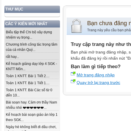
THƯ MỤC
Bạn chưa đăng 
CÁC Ý KIẾN MỚI NHẤT
Trang này yêu cầu bạn phả
Biểu tập thể Chi bộ xây dựng
nhiệm vụ trọng...
Truy cập trang này như t
Chương trình công tác trọng tâm
của cá nhân Quý...
Bạn phải mở trang đăng nhập, s
rất hay...
khẩu đã đăng ký rồi nhấn nút "Đ
Kế hoạch giảng dạy lớp 4 SGK -
Bạn làm gì tiếp theo?
KNTT Môn...
Mở trang đăng nhập
Toán 1 KNTT. Bài 1 Tiết 2....
Quay trở lại trang trước
Toán 1 KNTT. Bài 1 Tiết 1....
Toán 1 KNTT. Bài Các số từ 0
đến 10...
Bài soạn hay. Cảm ơn thầy Nam
nhiều nhé ❤️❤️❤️❤️❤️❤️...
Kế hoạch bài soạn giáo án lớp 1
theo SGK...
Ngày hè không biết đi đâu chơi,