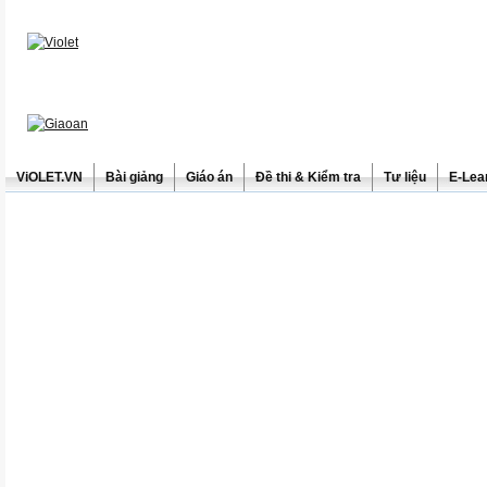
ViOLET.VN
Bài giảng
Giáo án
Đề thi & Kiểm tra
Tư liệu
E-Lea