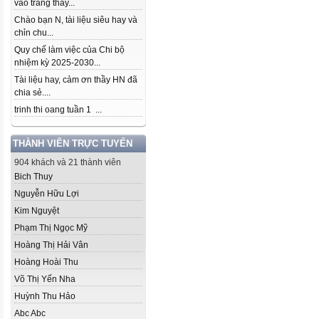
vào trang thầy...
Chào bạn N, tài liệu siêu hay và
chỉn chu...
Quy chế làm việc của Chi bộ
nhiệm kỳ 2025-2030...
Tài liệu hay, cảm ơn thầy HN đã
chia sẻ....
trinh thi oang tuần 1 ...
THÀNH VIÊN TRỰC TUYẾN
904 khách và 21 thành viên
Bich Thuy
Nguyễn Hữu Lợi
Kim Nguyệt
Phạm Thị Ngọc Mỹ
Hoàng Thị Hải Vân
Hoàng Hoài Thu
Võ Thị Yến Nha
Huỳnh Thu Hảo
Abc Abc