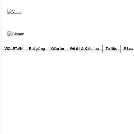
ViOLET.VN
Bài giảng
Giáo án
Đề thi & Kiểm tra
Tư liệu
E-Lea