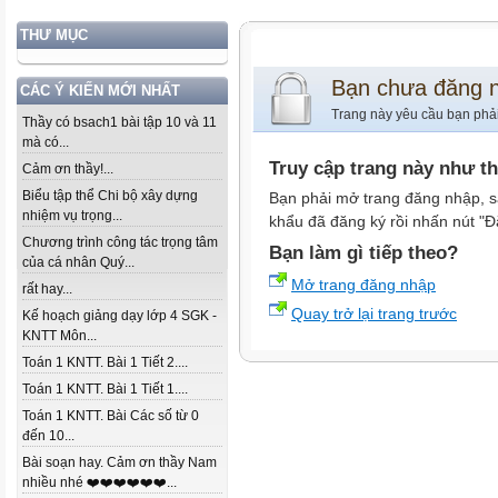
THƯ MỤC
Bạn chưa đăng 
CÁC Ý KIẾN MỚI NHẤT
Trang này yêu cầu bạn phả
Thầy có bsach1 bài tập 10 và 11
mà có...
Truy cập trang này như t
Cảm ơn thầy!...
Biểu tập thể Chi bộ xây dựng
Bạn phải mở trang đăng nhập, s
nhiệm vụ trọng...
khẩu đã đăng ký rồi nhấn nút "Đ
Chương trình công tác trọng tâm
Bạn làm gì tiếp theo?
của cá nhân Quý...
Mở trang đăng nhập
rất hay...
Quay trở lại trang trước
Kế hoạch giảng dạy lớp 4 SGK -
KNTT Môn...
Toán 1 KNTT. Bài 1 Tiết 2....
Toán 1 KNTT. Bài 1 Tiết 1....
Toán 1 KNTT. Bài Các số từ 0
đến 10...
Bài soạn hay. Cảm ơn thầy Nam
nhiều nhé ❤️❤️❤️❤️❤️❤️...