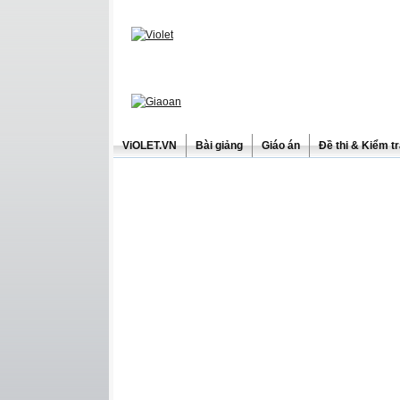
ViOLET.VN
Bài giảng
Giáo án
Đề thi & Kiểm t