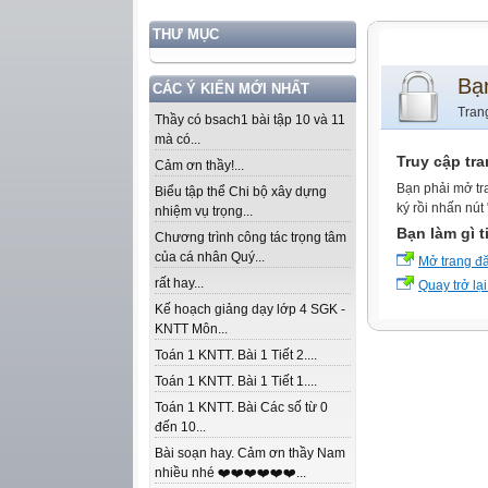
THƯ MỤC
Bạ
CÁC Ý KIẾN MỚI NHẤT
Tran
Thầy có bsach1 bài tập 10 và 11
mà có...
Truy cập tr
Cảm ơn thầy!...
Bạn phải mở tr
Biểu tập thể Chi bộ xây dựng
ký rồi nhấn nút
nhiệm vụ trọng...
Bạn làm gì t
Chương trình công tác trọng tâm
của cá nhân Quý...
Mở trang đ
rất hay...
Quay trở lại
Kế hoạch giảng dạy lớp 4 SGK -
KNTT Môn...
Toán 1 KNTT. Bài 1 Tiết 2....
Toán 1 KNTT. Bài 1 Tiết 1....
Toán 1 KNTT. Bài Các số từ 0
đến 10...
Bài soạn hay. Cảm ơn thầy Nam
nhiều nhé ❤️❤️❤️❤️❤️❤️...