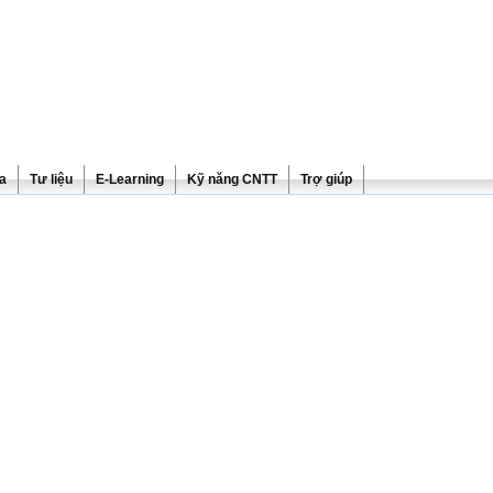
ra
Tư liệu
E-Learning
Kỹ năng CNTT
Trợ giúp