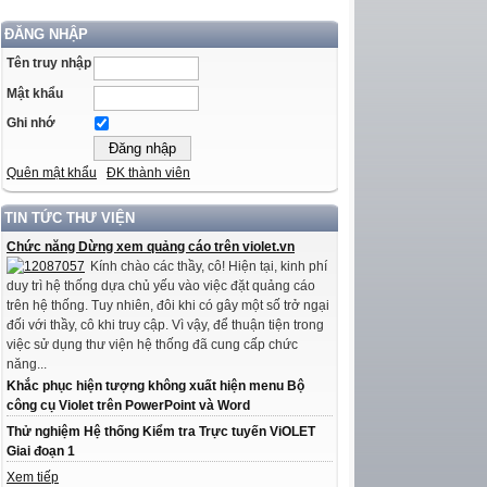
ĐĂNG NHẬP
Tên truy nhập
Mật khẩu
Ghi nhớ
Quên mật khẩu
ĐK thành viên
TIN TỨC THƯ VIỆN
Chức năng Dừng xem quảng cáo trên violet.vn
Kính chào các thầy, cô! Hiện tại, kinh phí
duy trì hệ thống dựa chủ yếu vào việc đặt quảng cáo
trên hệ thống. Tuy nhiên, đôi khi có gây một số trở ngại
đối với thầy, cô khi truy cập. Vì vậy, để thuận tiện trong
việc sử dụng thư viện hệ thống đã cung cấp chức
năng...
Khắc phục hiện tượng không xuất hiện menu Bộ
công cụ Violet trên PowerPoint và Word
Thử nghiệm Hệ thống Kiểm tra Trực tuyến ViOLET
Giai đoạn 1
Xem tiếp