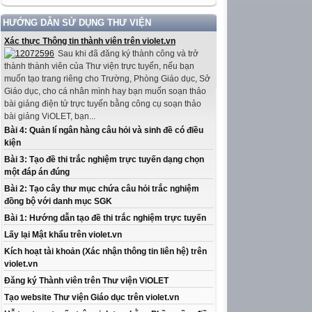
HƯỚNG DẪN SỬ DỤNG THƯ VIỆN
Xác thực Thông tin thành viên trên violet.vn
Sau khi đã đăng ký thành công và trở
thành thành viên của Thư viện trực tuyến, nếu bạn
muốn tạo trang riêng cho Trường, Phòng Giáo dục, Sở
Giáo dục, cho cá nhân mình hay bạn muốn soạn thảo
bài giảng điện tử trực tuyến bằng công cụ soạn thảo
bài giảng ViOLET, bạn...
Bài 4: Quản lí ngân hàng câu hỏi và sinh đề có điều
kiện
Bài 3: Tạo đề thi trắc nghiệm trực tuyến dạng chọn
một đáp án đúng
Bài 2: Tạo cây thư mục chứa câu hỏi trắc nghiệm
đồng bộ với danh mục SGK
Bài 1: Hướng dẫn tạo đề thi trắc nghiệm trực tuyến
Lấy lại Mật khẩu trên violet.vn
Kích hoạt tài khoản (Xác nhận thông tin liên hệ) trên
violet.vn
Đăng ký Thành viên trên Thư viện ViOLET
Tạo website Thư viện Giáo dục trên violet.vn