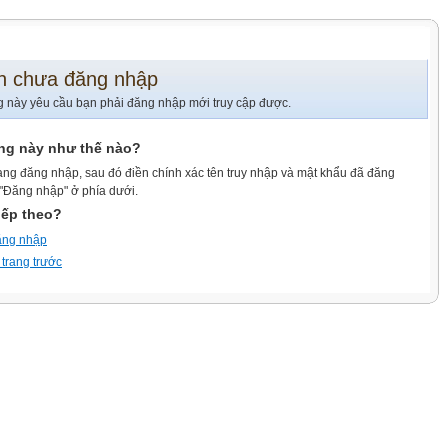
n chưa đăng nhập
g này yêu cầu bạn phải đăng nhập mới truy cập được.
ang này như thế nào?
ang đăng nhập, sau đó điền chính xác tên truy nhập và mật khẩu đã đăng
 "Đăng nhập" ở phía dưới.
iếp theo?
ăng nhập
 trang trước