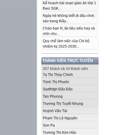
Kế hoạch bài soạn giáo án lớp 1
theo SGK...
Ngày hè không biết đi đâu chơi,
vào trang thầy...
Chào bạn N, tài liệu siêu hay và
chỉn chu...
Quy chế làm việc của Chi bộ
nhiệm kỳ 2025-2030...
THÀNH VIÊN TRỰC TUYẾN
207 khách và 24 thành viên
Tạ Thị Thúy Chinh
Trịnh Thị Phước
Sadthfgh Đâs Đâs
Tan Phuong
Trương Thị Tuyết Nhung
Huỳnh Văn Tài
Phạm Thị Lệ Nguyện
Son Pa
Trương Thị Kim Hân