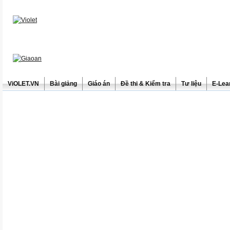
ViOLET.VN
Bài giảng
Giáo án
Đề thi & Kiểm tra
Tư liệu
E-Lea