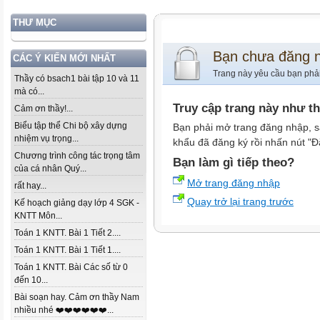
THƯ MỤC
Bạn chưa đăng 
CÁC Ý KIẾN MỚI NHẤT
Trang này yêu cầu bạn phả
Thầy có bsach1 bài tập 10 và 11
mà có...
Truy cập trang này như t
Cảm ơn thầy!...
Biểu tập thể Chi bộ xây dựng
Bạn phải mở trang đăng nhập, s
nhiệm vụ trọng...
khẩu đã đăng ký rồi nhấn nút "Đ
Chương trình công tác trọng tâm
Bạn làm gì tiếp theo?
của cá nhân Quý...
Mở trang đăng nhập
rất hay...
Quay trở lại trang trước
Kế hoạch giảng dạy lớp 4 SGK -
KNTT Môn...
Toán 1 KNTT. Bài 1 Tiết 2....
Toán 1 KNTT. Bài 1 Tiết 1....
Toán 1 KNTT. Bài Các số từ 0
đến 10...
Bài soạn hay. Cảm ơn thầy Nam
nhiều nhé ❤️❤️❤️❤️❤️❤️...