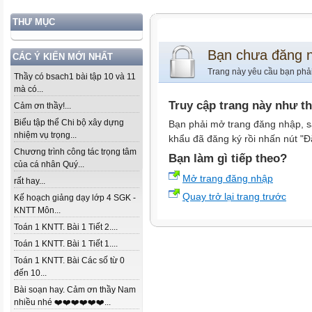
THƯ MỤC
Bạn chưa đăng 
CÁC Ý KIẾN MỚI NHẤT
Trang này yêu cầu bạn phả
Thầy có bsach1 bài tập 10 và 11
mà có...
Truy cập trang này như t
Cảm ơn thầy!...
Biểu tập thể Chi bộ xây dựng
Bạn phải mở trang đăng nhập, s
nhiệm vụ trọng...
khẩu đã đăng ký rồi nhấn nút "Đ
Chương trình công tác trọng tâm
Bạn làm gì tiếp theo?
của cá nhân Quý...
Mở trang đăng nhập
rất hay...
Quay trở lại trang trước
Kế hoạch giảng dạy lớp 4 SGK -
KNTT Môn...
Toán 1 KNTT. Bài 1 Tiết 2....
Toán 1 KNTT. Bài 1 Tiết 1....
Toán 1 KNTT. Bài Các số từ 0
đến 10...
Bài soạn hay. Cảm ơn thầy Nam
nhiều nhé ❤️❤️❤️❤️❤️❤️...