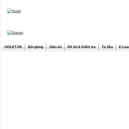
ViOLET.VN
Bài giảng
Giáo án
Đề thi & Kiểm tra
Tư liệu
E-Lea