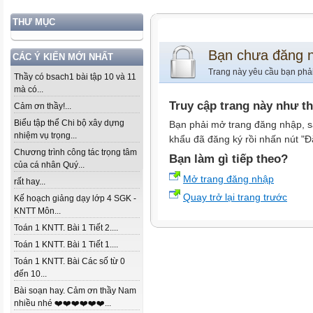
THƯ MỤC
Bạn chưa đăng 
CÁC Ý KIẾN MỚI NHẤT
Trang này yêu cầu bạn phả
Thầy có bsach1 bài tập 10 và 11
mà có...
Truy cập trang này như t
Cảm ơn thầy!...
Biểu tập thể Chi bộ xây dựng
Bạn phải mở trang đăng nhập, s
nhiệm vụ trọng...
khẩu đã đăng ký rồi nhấn nút "Đ
Chương trình công tác trọng tâm
Bạn làm gì tiếp theo?
của cá nhân Quý...
Mở trang đăng nhập
rất hay...
Quay trở lại trang trước
Kế hoạch giảng dạy lớp 4 SGK -
KNTT Môn...
Toán 1 KNTT. Bài 1 Tiết 2....
Toán 1 KNTT. Bài 1 Tiết 1....
Toán 1 KNTT. Bài Các số từ 0
đến 10...
Bài soạn hay. Cảm ơn thầy Nam
nhiều nhé ❤️❤️❤️❤️❤️❤️...