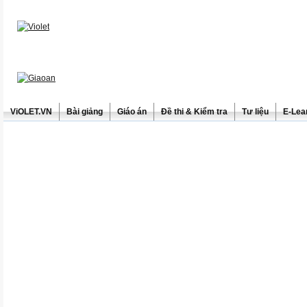
ViOLET.VN
Bài giảng
Giáo án
Đề thi & Kiểm tra
Tư liệu
E-Lea