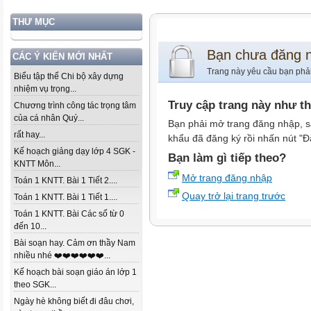
THƯ MỤC
Bạn chưa đăng 
CÁC Ý KIẾN MỚI NHẤT
Trang này yêu cầu bạn phả
Biểu tập thể Chi bộ xây dựng
nhiệm vụ trọng...
Truy cập trang này như t
Chương trình công tác trọng tâm
của cá nhân Quý...
Bạn phải mở trang đăng nhập, s
rất hay...
khẩu đã đăng ký rồi nhấn nút "Đ
Kế hoạch giảng dạy lớp 4 SGK -
Bạn làm gì tiếp theo?
KNTT Môn...
Mở trang đăng nhập
Toán 1 KNTT. Bài 1 Tiết 2....
Quay trở lại trang trước
Toán 1 KNTT. Bài 1 Tiết 1....
Toán 1 KNTT. Bài Các số từ 0
đến 10...
Bài soạn hay. Cảm ơn thầy Nam
nhiều nhé ❤️❤️❤️❤️❤️❤️...
Kế hoạch bài soạn giáo án lớp 1
theo SGK...
Ngày hè không biết đi đâu chơi,