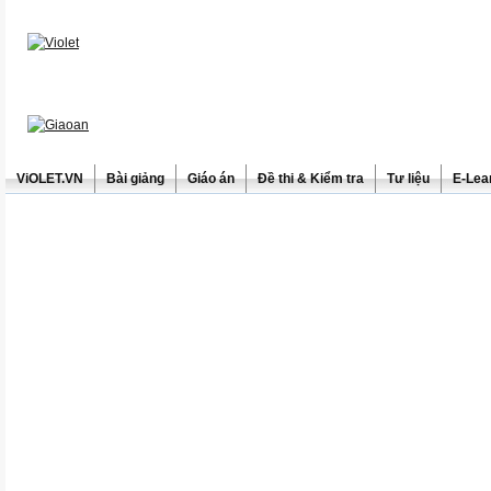
ViOLET.VN
Bài giảng
Giáo án
Đề thi & Kiểm tra
Tư liệu
E-Lea