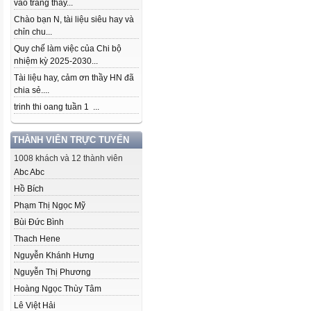
vào trang thầy...
Chào bạn N, tài liệu siêu hay và
chỉn chu...
Quy chế làm việc của Chi bộ
nhiệm kỳ 2025-2030...
Tài liệu hay, cảm ơn thầy HN đã
chia sẻ....
trinh thi oang tuần 1 ...
THÀNH VIÊN TRỰC TUYẾN
1008 khách và 12 thành viên
Abc Abc
Hồ Bích
Phạm Thị Ngọc Mỹ
Bùi Đức Bình
Thach Hene
Nguyễn Khánh Hưng
Nguyễn Thị Phương
Hoàng Ngọc Thùy Tâm
Lê Việt Hải