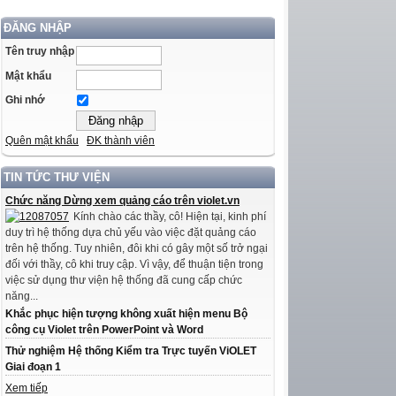
ĐĂNG NHẬP
Tên truy nhập
Mật khẩu
Ghi nhớ
Quên mật khẩu
ĐK thành viên
TIN TỨC THƯ VIỆN
Chức năng Dừng xem quảng cáo trên violet.vn
Kính chào các thầy, cô! Hiện tại, kinh phí
duy trì hệ thống dựa chủ yếu vào việc đặt quảng cáo
trên hệ thống. Tuy nhiên, đôi khi có gây một số trở ngại
đối với thầy, cô khi truy cập. Vì vậy, để thuận tiện trong
việc sử dụng thư viện hệ thống đã cung cấp chức
năng...
Khắc phục hiện tượng không xuất hiện menu Bộ
công cụ Violet trên PowerPoint và Word
Thử nghiệm Hệ thống Kiểm tra Trực tuyến ViOLET
Giai đoạn 1
Xem tiếp