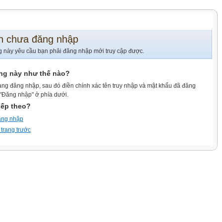
n chưa đăng nhập
g này yêu cầu bạn phải đăng nhập mới truy cập được.
ang này như thế nào?
ang đăng nhập, sau đó điền chính xác tên truy nhập và mật khẩu đã đăng
 "Đăng nhập" ở phía dưới.
iếp theo?
ăng nhập
 trang trước