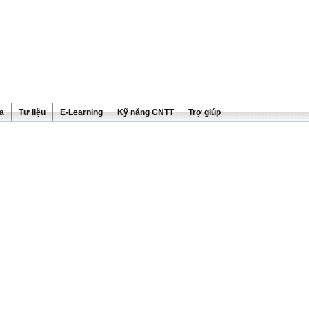
ra
Tư liệu
E-Learning
Kỹ năng CNTT
Trợ giúp