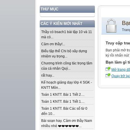
THƯ MỤC
Bạ
CÁC Ý KIẾN MỚI NHẤT
Tran
Thầy có bsach1 bài tập 10 và 11
mà có...
Truy cập tr
Cảm ơn thầy!...
Bạn phải mở tr
Biểu tập thể Chi bộ xây dựng
ký rồi nhấn nút
nhiệm vụ trọng...
Bạn làm gì t
Chương trình công tác trọng tâm
của cá nhân Quý...
Mở trang đ
rất hay...
Quay trở lại
Kế hoạch giảng dạy lớp 4 SGK -
KNTT Môn...
Toán 1 KNTT. Bài 1 Tiết 2....
Toán 1 KNTT. Bài 1 Tiết 1....
Toán 1 KNTT. Bài Các số từ 0
đến 10...
Bài soạn hay. Cảm ơn thầy Nam
nhiều nhé ❤️❤️❤️❤️❤️❤️...