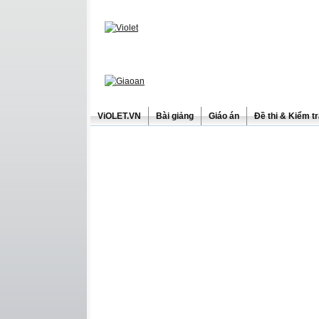
ViOLET.VN
Bài giảng
Giáo án
Đề thi & Kiểm t