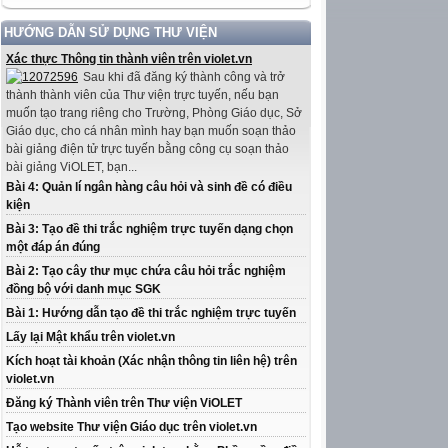
HƯỚNG DẪN SỬ DỤNG THƯ VIỆN
Xác thực Thông tin thành viên trên violet.vn
Sau khi đã đăng ký thành công và trở
thành thành viên của Thư viện trực tuyến, nếu bạn
muốn tạo trang riêng cho Trường, Phòng Giáo dục, Sở
Giáo dục, cho cá nhân mình hay bạn muốn soạn thảo
bài giảng điện tử trực tuyến bằng công cụ soạn thảo
bài giảng ViOLET, bạn...
Bài 4: Quản lí ngân hàng câu hỏi và sinh đề có điều
kiện
Bài 3: Tạo đề thi trắc nghiệm trực tuyến dạng chọn
một đáp án đúng
Bài 2: Tạo cây thư mục chứa câu hỏi trắc nghiệm
đồng bộ với danh mục SGK
Bài 1: Hướng dẫn tạo đề thi trắc nghiệm trực tuyến
Lấy lại Mật khẩu trên violet.vn
Kích hoạt tài khoản (Xác nhận thông tin liên hệ) trên
violet.vn
Đăng ký Thành viên trên Thư viện ViOLET
Tạo website Thư viện Giáo dục trên violet.vn