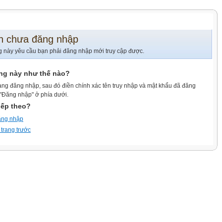
n chưa đăng nhập
g này yêu cầu bạn phải đăng nhập mới truy cập được.
ang này như thế nào?
ang đăng nhập, sau đó điền chính xác tên truy nhập và mật khẩu đã đăng
 "Đăng nhập" ở phía dưới.
iếp theo?
ăng nhập
 trang trước