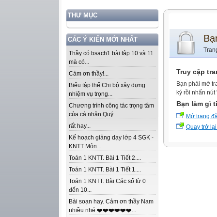
THƯ MỤC
Bạ
CÁC Ý KIẾN MỚI NHẤT
Tran
Thầy có bsach1 bài tập 10 và 11
mà có...
Truy cập tr
Cảm ơn thầy!...
Bạn phải mở tr
Biểu tập thể Chi bộ xây dựng
ký rồi nhấn nút
nhiệm vụ trọng...
Bạn làm gì t
Chương trình công tác trọng tâm
của cá nhân Quý...
Mở trang đ
rất hay...
Quay trở lại
Kế hoạch giảng dạy lớp 4 SGK -
KNTT Môn...
Toán 1 KNTT. Bài 1 Tiết 2....
Toán 1 KNTT. Bài 1 Tiết 1....
Toán 1 KNTT. Bài Các số từ 0
đến 10...
Bài soạn hay. Cảm ơn thầy Nam
nhiều nhé ❤️❤️❤️❤️❤️❤️...