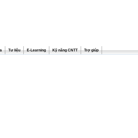
ra
Tư liệu
E-Learning
Kỹ năng CNTT
Trợ giúp