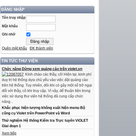
ĐĂNG NHẬP
Tên truy nhập
Mật khẩu
Ghi nhớ
Quên mật khẩu
ĐK thành viên
TIN TỨC THƯ VIỆN
Chức năng Dừng xem quảng cáo trên violet.vn
Kính chào các thầy, cô! Hiện tại, kinh phí
duy trì hệ thống dựa chủ yếu vào việc đặt quảng cáo
trên hệ thống. Tuy nhiên, đôi khi có gây một số trở ngại
đối với thầy, cô khi truy cập. Vì vậy, để thuận tiện trong
việc sử dụng thư viện hệ thống đã cung cấp chức
năng...
Khắc phục hiện tượng không xuất hiện menu Bộ
công cụ Violet trên PowerPoint và Word
Thử nghiệm Hệ thống Kiểm tra Trực tuyến ViOLET
Giai đoạn 1
Xem tiếp