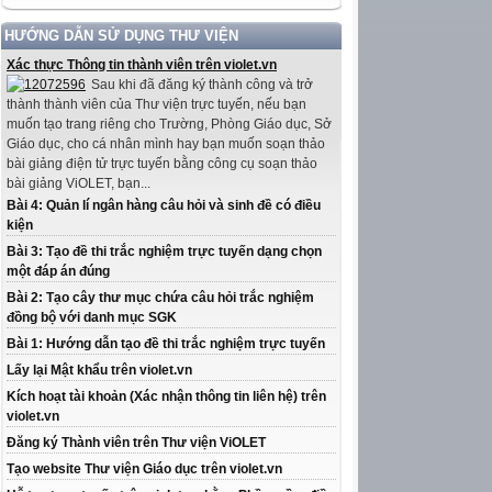
HƯỚNG DẪN SỬ DỤNG THƯ VIỆN
Xác thực Thông tin thành viên trên violet.vn
Sau khi đã đăng ký thành công và trở
thành thành viên của Thư viện trực tuyến, nếu bạn
muốn tạo trang riêng cho Trường, Phòng Giáo dục, Sở
Giáo dục, cho cá nhân mình hay bạn muốn soạn thảo
bài giảng điện tử trực tuyến bằng công cụ soạn thảo
bài giảng ViOLET, bạn...
Bài 4: Quản lí ngân hàng câu hỏi và sinh đề có điều
kiện
Bài 3: Tạo đề thi trắc nghiệm trực tuyến dạng chọn
một đáp án đúng
Bài 2: Tạo cây thư mục chứa câu hỏi trắc nghiệm
đồng bộ với danh mục SGK
Bài 1: Hướng dẫn tạo đề thi trắc nghiệm trực tuyến
Lấy lại Mật khẩu trên violet.vn
Kích hoạt tài khoản (Xác nhận thông tin liên hệ) trên
violet.vn
Đăng ký Thành viên trên Thư viện ViOLET
Tạo website Thư viện Giáo dục trên violet.vn