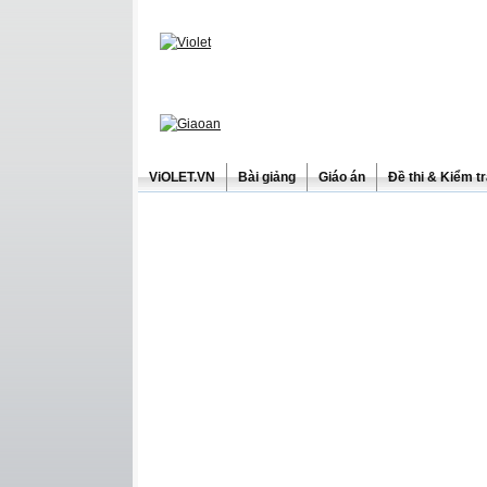
ViOLET.VN
Bài giảng
Giáo án
Đề thi & Kiểm t