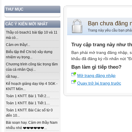
THƯ MỤC
Bạn chưa đăng 
CÁC Ý KIẾN MỚI NHẤT
Trang này yêu cầu bạn phả
Thầy có bsach1 bài tập 10 và 11
mà có...
Truy cập trang này như t
Cảm ơn thầy!...
Biểu tập thể Chi bộ xây dựng
Bạn phải mở trang đăng nhập, s
nhiệm vụ trọng...
khẩu đã đăng ký rồi nhấn nút "Đ
Chương trình công tác trọng tâm
Bạn làm gì tiếp theo?
của cá nhân Quý...
Mở trang đăng nhập
rất hay...
Quay trở lại trang trước
Kế hoạch giảng dạy lớp 4 SGK -
KNTT Môn...
Toán 1 KNTT. Bài 1 Tiết 2....
Toán 1 KNTT. Bài 1 Tiết 1....
Toán 1 KNTT. Bài Các số từ 0
đến 10...
Bài soạn hay. Cảm ơn thầy Nam
nhiều nhé ❤️❤️❤️❤️❤️❤️...