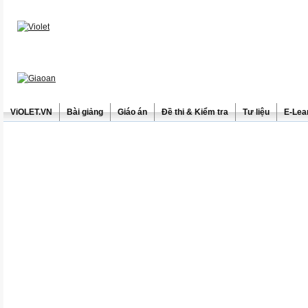
ViOLET.VN
Bài giảng
Giáo án
Đề thi & Kiểm tra
Tư liệu
E-Lea